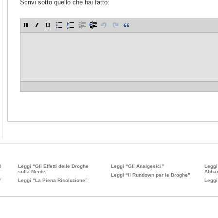
Scrivi sotto quello che hai fatto:
l
Leggi “Gli Effetti delle Droghe
Leggi “Gli Analgesici”
Leggi
sulla Mente”
Abban
Leggi “Il Rundown per le Droghe”
”
Leggi “La Piena Risoluzione”
Leggi