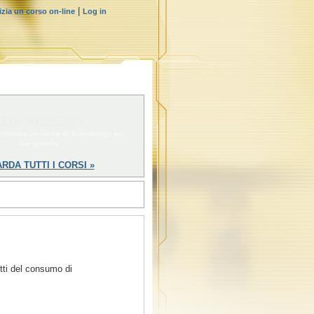
|
izia un corso on-line
Log in
IZIA ADESSO »
 iniziare un corso di Scientology on-
line gratuito
RDA TUTTI I CORSI »
tti del consumo di