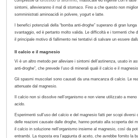
compresse di
idrossido di alluminio
, masticate ed ingerite con il latte
sintomi, allevieranno il mal di stomaco. Fino a che questo non miglio
somministrati aminoacidi in polvere, yogurt e latte.
I benefici potenziali della “bomba anti-droghe” superano di gran lunga
svantaggio, ed è pertanto molto valida. Le difficoltà e i tormenti che 
il principale motivo di fallimento nei tentativi di salvare un essere dall
Il calcio e il magnesio
Vi è un altro metodo per alleviare i sintomi dell’astinenza, usato in 
anti-droghe”, che prevede l’uso di minerali quali il calcio e il magnesi
Gli spasmi muscolari sono causati da una mancanza di calcio. Le re
attenuate dal magnesio.
Il calcio non si dissolve nell’organismo e non viene utilizzato a meno 
acido.
Esperimenti sull’uso del calcio e del magnesio fatti per scopi diversi 
delle reazioni causate dalle droghe, hanno portato alla scoperta dei 
il calcio in soluzione nell’organismo insieme al magnesio, così da pote
entrambi. La risposta era l’aggiunta di aceto, che avrebbe fornito la