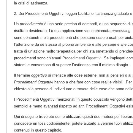
la crisi di astinenza.
2. Dei Procedimenti Oggettivi leggeri facilitano l’astinenza graduale e
Un
procedimento
è una serie precisa di comandi, o una sequenza di az
risultato desiderato. La sua applicazione viene chiamata
processing
.
sono contenuti molti procedimenti che possono essere usati per aiut
l’attenzione da se stessa al proprio ambiente e alle persone e alle co
tratta di un’azione molto terapeutica per chi sta smettendo di prende
procedimenti sono chiamati
Procedimenti Oggettivi
.
Se impiegati corr
sintomi e consentono di superare l’astinenza con il minimo disagio.
Il termine
oggettivo
si riferisce alle cose esterne, non ai pensieri o ai 
Procedimenti Oggettivi
hanno a che fare con cose reali e visibili. Per 
chiesto alla persona di individuare o trovare delle cose che sono nel
I Procedimenti Oggettivi menzionati in questo opuscolo vengono detti
semplici e meno avanzati rispetto ad altri Procedimenti Oggettivi esis
Qui di seguito troverete come utilizzare questi due metodi per liberar
conoscete un tossicodipendente, potete aiutarlo a venirne fuori utilizz
contenuti in questo capitolo.