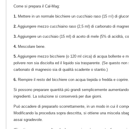
Come si prepara il Cal-Mag:
1.
Mettere in un normale bicchiere un cucchiaio raso (15
ml
) di gluco
2.
Aggiungere mezzo cucchiaino raso (2,5 ml) di carbonato di magnes
3.
Aggiungere un cucchiaio (15 ml) di aceto di mele (5% di acidità, 
4.
Mescolare bene.
5.
Aggiungere mezzo bicchiere (o 120 ml circa) di acqua bollente e me
polvere non sia disciolta ed il liquido sia trasparente. (Se questo non
carbonato di magnesio sia di qualità scadente o stantio.)
6.
Riempire il resto del bicchiere con acqua tiepida o fredda e coprire.
Si possono preparare quantità più grandi semplicemente aumentando i
ingredienti. La soluzione si conserverà per due giorni.
Può accadere di prepararlo scorrettamente, in un modo in cui il compo
Modificando la procedura sopra descritta, si ottiene una miscela sbag
assai sgradevole.