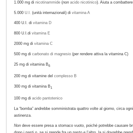
1.000 mg di
nicotinammide
(
non
acido nicotinico
). Aiuta a combattere
5.000
U.I.
(unità internazionali) di
vitamina A
400 U.I. di
vitamina D
800 U.I.di
vitamina E
2000 mg di
vitamina C
500 mg di
carbonato di magnesio
(per rendere attiva la vitamina C)
25 mg di vitamina B
6
200 mg di vitamine del
complesso B
300 mg di vitamina B
1
100 mg di
acido pantotenico
La “bomba” andrebbe somministrata quattro volte al giorno, circa ogni 
astinenza.
Non
deve essere presa a stomaco vuoto, poiché potrebbe causare br
dopo i pasti o, se si prende fra un pasto e l’altro, la si dovrebbe pren