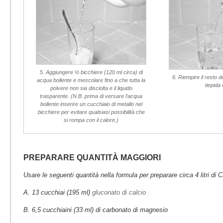
5. Aggiungere ½ bicchiere (120 ml circa) di
6. Riempire il resto 
acqua bollente e mescolare fino a che tutta la
tiepida 
polvere non sia disciolta e il liquido
trasparente. (N.B. prima di versare l’acqua
bollente inserire un cucchiaio di metallo nel
bicchiere per evitare qualsiasi possibilità che
si rompa con il calore.)
PREPARARE QUANTITÀ MAGGIORI
Usare le seguenti quantità nella formula per preparare circa 4 litri di
A. 13 cucchiai (195 ml)
gluconato di calcio
B. 6,5 cucchiaini (33 ml) di carbonato di magnesio