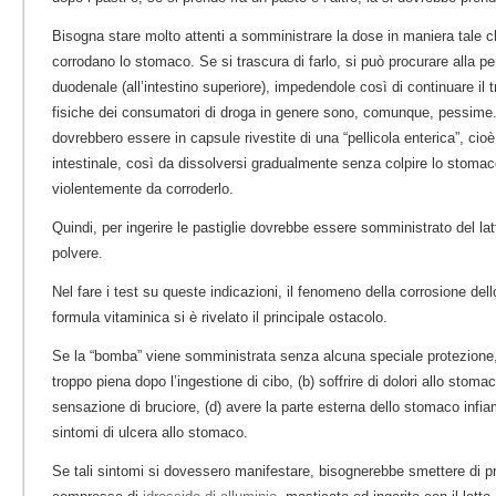
Bisogna stare molto attenti a somministrare la dose in maniera tale c
corrodano lo stomaco. Se si trascura di farlo, si può procurare alla 
duodenale (all’intestino superiore), impedendole così di continuare il 
fisiche dei consumatori di droga in genere sono, comunque, pessime.
dovrebbero essere in capsule rivestite di una “pellicola enterica”, cio
intestinale, così da dissolversi gradualmente senza colpire lo stoma
violentemente da corroderlo.
Quindi, per ingerire le pastiglie dovrebbe essere somministrato del l
polvere.
Nel fare i test su queste indicazioni, il fenomeno della corrosione del
formula vitaminica si è rivelato il principale ostacolo.
Se la “bomba” viene somministrata senza alcuna speciale protezione, 
troppo piena dopo l’ingestione di cibo, (b) soffrire di dolori allo stoma
sensazione di bruciore, (d) avere la parte esterna dello stomaco infi
sintomi di ulcera allo stomaco.
Se tali sintomi si dovessero manifestare, bisognerebbe smettere di pr