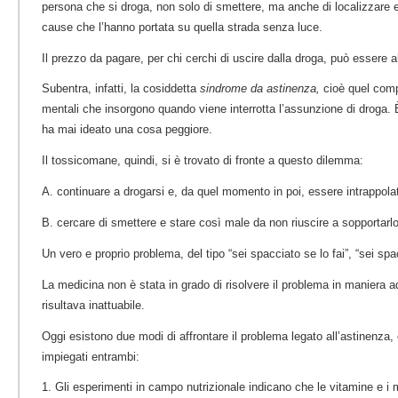
persona che si droga, non solo di smettere, ma anche di localizzare e 
cause che l’hanno portata su quella strada senza luce.
Il prezzo da pagare, per chi cerchi di uscire dalla droga, può essere 
Subentra, infatti, la cosiddetta
sindrome da astinenza,
cioè quel compl
mentali che insorgono quando viene interrotta l’assunzione di droga.
ha mai ideato una cosa peggiore.
Il tossicomane, quindi, si è trovato di fronte a questo dilemma:
A. continuare a drogarsi e, da quel momento in poi, essere intrappolat
B. cercare di smettere e stare così male da non riuscire a sopportarlo
Un vero e proprio problema, del tipo “sei spacciato se lo fai”, “sei spa
La medicina non è stata in grado di risolvere il problema in maniera 
risultava inattuabile.
Oggi esistono due modi di affrontare il problema legato all’astinenza
impiegati entrambi:
1. Gli esperimenti in campo nutrizionale indicano che le vitamine e i 