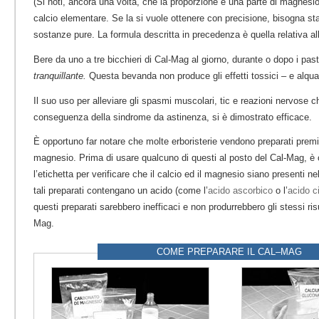
(Si noti, ancora una volta, che la proporzione è una parte di magnesio
calcio elementare. Se la si vuole ottenere con precisione, bisogna stab
sostanze pure. La formula descritta in precedenza è quella relativa al
Bere da uno a tre bicchieri di Cal-Mag al giorno, durante o dopo i past
tranquillante.
Questa bevanda non produce gli effetti tossici – e alquanto
Il suo uso per alleviare gli spasmi muscolari, tic e reazioni nervose
conseguenza della sindrome da astinenza, si è dimostrato efficace.
È opportuno far notare che molte erboristerie vendono preparati premis
magnesio. Prima di usare qualcuno di questi al posto del Cal-Mag, è
l’etichetta per verificare che il calcio ed il magnesio siano presenti ne
tali preparati contengano un acido (come l’
acido ascorbico
o l’
acido ci
questi preparati sarebbero inefficaci e non produrrebbero gli stessi ris
Mag.
COME PREPARARE IL CAL–MAG