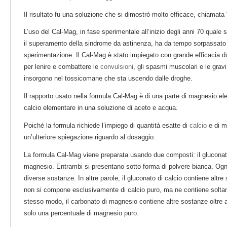
Il risultato fu una soluzione che si dimostrò molto efficace, chiamata
L’uso del Cal-Mag, in fase sperimentale all’inizio degli anni 70 quale 
il superamento della sindrome da astinenza, ha da tempo sorpassato l
sperimentazione. Il Cal-Mag è stato impiegato con grande efficacia du
per lenire e combattere le
convulsioni
, gli spasmi muscolari e le grav
insorgono nel tossicomane che sta uscendo dalle droghe.
Il rapporto usato nella formula Cal-Mag è di una parte di magnesio el
calcio elementare in una soluzione di aceto e acqua.
Poiché la formula richiede l’impiego di quantità esatte di
calcio
e di m
un’ulteriore spiegazione riguardo al dosaggio.
La formula Cal-Mag viene preparata usando due composti: il gluconato 
magnesio. Entrambi si presentano sotto forma di polvere bianca. Og
diverse sostanze. In altre parole, il gluconato di calcio contiene altre 
non si compone esclusivamente di calcio puro, ma ne contiene soltan
stesso modo, il carbonato di magnesio contiene altre sostanze oltre 
solo una percentuale di magnesio puro.