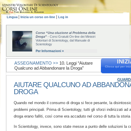
|
|
Lingua
Inizia un corso on-line
Log in
Corso “Una oluzione al Problema della
Droga”
- Corsi Gratuiti On-line dei Ministri
Volontari di Scientology, dal Manuale di
Scientology
Per Informazioni »
INIZ
ASSEGNAMENTO >>
10. Leggi “Aiutare
Clicca qui per ini
Qualcuno ad Abbandonare la Droga”
GUARDA
AIUTARE QUALCUNO AD ABBANDON
DROGA
Quando nel mondo il consumo di droga si fece pesante, la disintossi
problemi principali. Prima di Scientology, tutti gli sforzi indirizzati ad
droga erano falliti, così come era accaduto nel corso di tutta la stori
In Scientology, invece, sono state messe a punto delle soluzioni la c