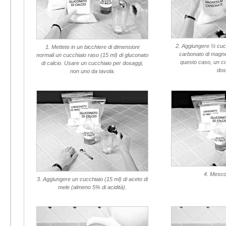
2. Aggiungere ½ cucc
1. Mettete in un bicchiere di dimensioni
carbonato di magne
normali un cucchiaio raso (15 ml) di gluconato
questo caso, un co
di calcio. Usare un cucchiaio per dosaggi,
dos
non uno da tavola.
4. Mesco
3. Aggiungere un cucchiaio (15 ml) di aceto di
mele (almeno 5% di acidità).