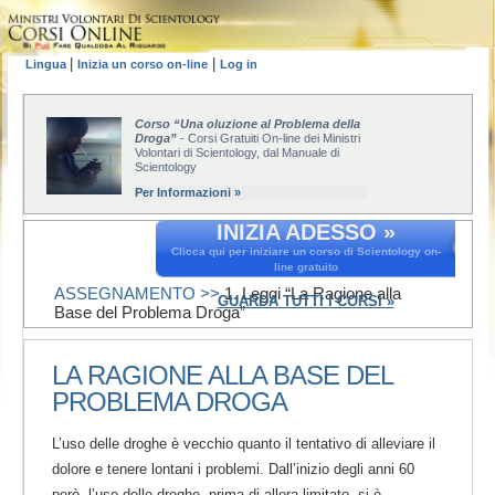
|
|
Lingua
Inizia un corso on-line
Log in
Corso “Una oluzione al Problema della
Droga”
- Corsi Gratuiti On-line dei Ministri
Volontari di Scientology, dal Manuale di
Scientology
Per Informazioni »
INIZIA ADESSO »
Clicca qui per iniziare un corso di Scientology on-
line gratuito
ASSEGNAMENTO >>
1. Leggi “La Ragione alla
GUARDA TUTTI I CORSI »
Base del Problema Droga”
LA RAGIONE ALLA BASE DEL
PROBLEMA DROGA
L’uso delle droghe è vecchio quanto il tentativo di alleviare il
dolore e tenere lontani i problemi. Dall’inizio degli anni 60
però, l’uso delle droghe, prima di allora limitato, si è