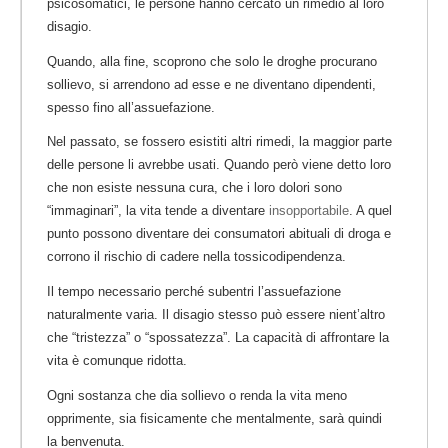
psicosomatici, le persone hanno cercato un rimedio al loro
disagio.
Quando, alla fine, scoprono che solo le droghe procurano
sollievo, si arrendono ad esse e ne diventano dipendenti,
spesso fino all’assuefazione.
Nel passato, se fossero esistiti altri rimedi, la maggior parte
delle persone li avrebbe usati. Quando però viene detto loro
che non esiste nessuna cura, che i loro dolori sono
“immaginari”, la vita tende a diventare
insopportabile
. A quel
punto possono diventare dei consumatori abituali di droga e
corrono il rischio di cadere nella tossicodipendenza.
Il tempo necessario perché subentri l’assuefazione
naturalmente varia. Il disagio stesso può essere nient’altro
che “tristezza” o “spossatezza”. La capacità di affrontare la
vita è comunque ridotta.
Ogni sostanza che dia sollievo o renda la vita meno
opprimente, sia fisicamente che mentalmente, sarà quindi
la benvenuta.