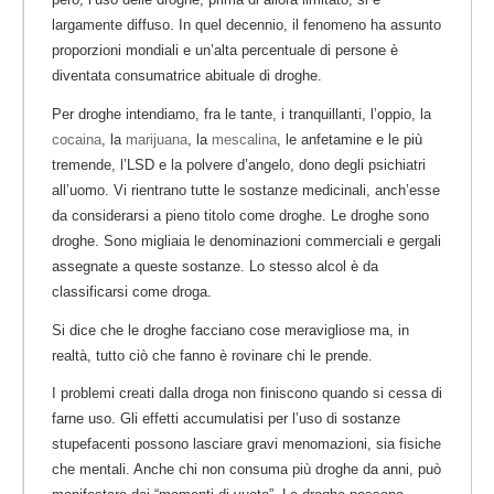
largamente diffuso. In quel decennio, il fenomeno ha assunto
proporzioni mondiali e un’alta percentuale di persone è
diventata consumatrice abituale di droghe.
Per droghe intendiamo, fra le tante, i tranquillanti, l’oppio, la
cocaina
, la
marijuana
, la
mescalina
, le anfetamine e le più
tremende, l’LSD e la polvere d’angelo, dono degli psichiatri
all’uomo. Vi rientrano tutte le sostanze medicinali, anch’esse
da considerarsi a pieno titolo come droghe. Le droghe sono
droghe. Sono migliaia le denominazioni commerciali e gergali
assegnate a queste sostanze. Lo stesso alcol è da
classificarsi come droga.
Si dice che le droghe facciano cose meravigliose ma, in
realtà, tutto ciò che fanno è rovinare chi le prende.
I problemi creati dalla droga non finiscono quando si cessa di
farne uso. Gli effetti accumulatisi per l’uso di sostanze
stupefacenti possono lasciare gravi menomazioni, sia fisiche
che mentali. Anche chi non consuma più droghe da anni, può