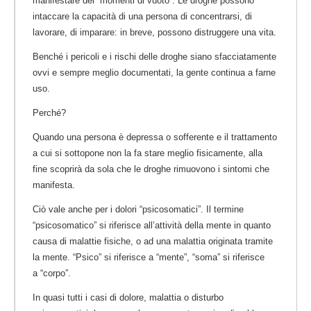
manifestare dei “momenti di vuoto”. Le droghe possono
intaccare la capacità di una persona di concentrarsi, di
lavorare, di imparare: in breve, possono distruggere una vita.
Benché i pericoli e i rischi delle droghe siano sfacciatamente
ovvi e sempre meglio documentati, la gente continua a farne
uso.
Perché?
Quando una persona è depressa o sofferente e il trattamento
a cui si sottopone non la fa stare meglio fisicamente, alla
fine scoprirà da sola che le droghe rimuovono i sintomi che
manifesta.
Ciò vale anche per i dolori “psicosomatici”. Il termine
“psicosomatico” si riferisce all’attività della mente in quanto
causa di malattie fisiche, o ad una malattia originata tramite
la mente. “Psico” si riferisce a “mente”, “soma” si riferisce
a “corpo”.
In quasi tutti i casi di dolore, malattia o disturbo