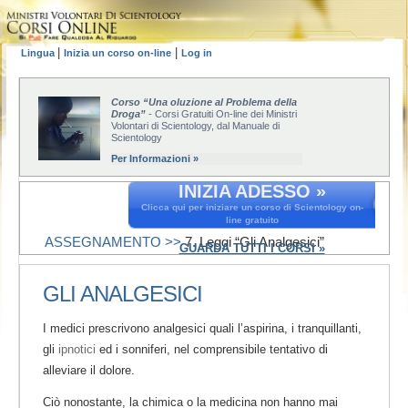
|
|
Lingua
Inizia un corso on-line
Log in
Corso “Una oluzione al Problema della
Droga”
- Corsi Gratuiti On-line dei Ministri
Volontari di Scientology, dal Manuale di
Scientology
Per Informazioni »
INIZIA ADESSO »
Clicca qui per iniziare un corso di Scientology on-
line gratuito
ASSEGNAMENTO >>
7. Leggi “Gli Analgesici”
GUARDA TUTTI I CORSI »
GLI ANALGESICI
I medici prescrivono analgesici quali l’aspirina, i tranquillanti,
gli
ipnotici
ed i sonniferi, nel comprensibile tentativo di
alleviare il dolore.
Ciò nonostante, la chimica o la medicina non hanno mai