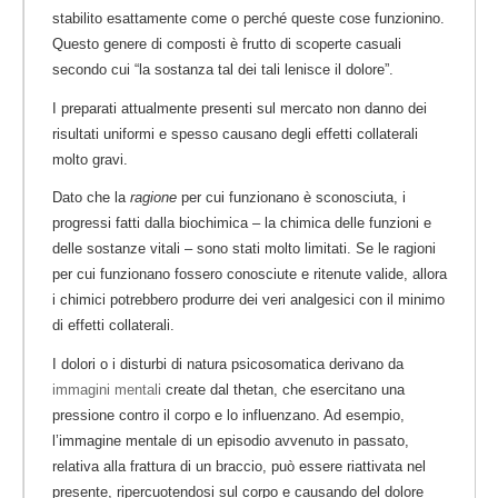
stabilito esattamente come o perché queste cose funzionino.
Questo genere di composti è frutto di scoperte casuali
secondo cui “la sostanza tal dei tali lenisce il dolore”.
I preparati attualmente presenti sul mercato non danno dei
risultati uniformi e spesso causano degli effetti collaterali
molto gravi.
Dato che la
ragione
per cui funzionano è sconosciuta, i
progressi fatti dalla biochimica – la chimica delle funzioni e
delle sostanze vitali – sono stati molto limitati. Se le ragioni
per cui funzionano fossero conosciute e ritenute valide, allora
i chimici potrebbero produrre dei veri analgesici con il minimo
di effetti collaterali.
I dolori o i disturbi di natura psicosomatica derivano da
immagini mentali
create dal thetan, che esercitano una
pressione contro il corpo e lo influenzano. Ad esempio,
l’immagine mentale di un episodio avvenuto in passato,
relativa alla frattura di un braccio, può essere riattivata nel
presente, ripercuotendosi sul corpo e causando del dolore