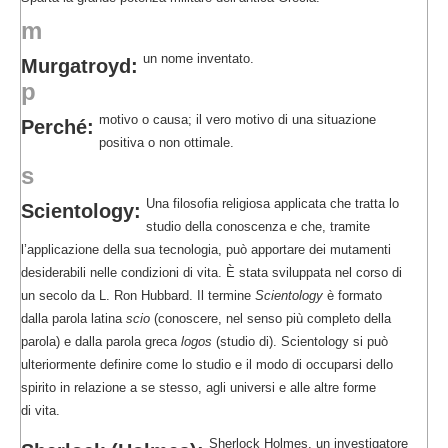
m
un nome inventato.
Murgatroyd:
p
motivo o causa; il vero motivo di una situazione
Perché:
positiva o non ottimale.
s
Una filosofia religiosa applicata che tratta lo
Scientology:
studio della conoscenza e che, tramite
l’applicazione della sua tecnologia, può apportare dei mutamenti
desiderabili nelle condizioni di vita. È stata sviluppata nel corso di
un secolo da L. Ron Hubbard. Il termine
Scientology
è formato
dalla parola latina
scio
(conoscere, nel senso più completo della
parola) e dalla parola greca
logos
(studio di). Scientology si può
ulteriormente definire come lo studio e il modo di occuparsi dello
spirito in relazione a se stesso, agli universi e alle altre forme
di vita.
Sherlock Holmes, un investigatore