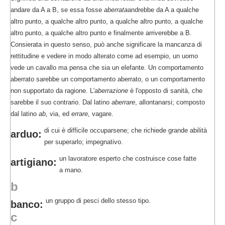
andare da A a B, se essa fosse
aberrata
andrebbe da A a qualche
altro punto, a qualche altro punto, a qualche altro punto, a qualche
altro punto, a qualche altro punto e finalmente arriverebbe a B.
Consierata in questo senso, può anche significare la mancanza di
rettitudine e vedere in modo alterato come ad esempio, un uomo
vede un cavallo ma pensa che sia un elefante. Un comportamento
aberrato sarebbe un comportamento aberrato, o un comportamento
non supportato da ragione. L'
aberrazione
è l'opposto di sanità, che
sarebbe il suo contrario. Dal latino
aberrare
, allontanarsi; composto
dal latino
ab,
via, ed
errare,
vagare.
di cui è difficile occuparsene; che richiede grande abilità
arduo:
per superarlo; impegnativo.
un lavoratore esperto che costruisce cose fatte
artigiano:
a mano.
b
un gruppo di pesci dello stesso tipo.
banco:
c