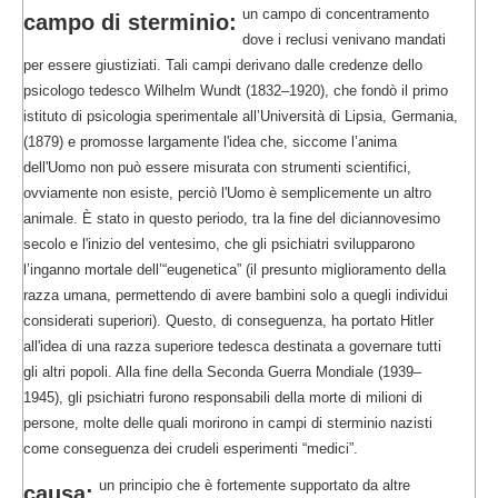
un campo di concentramento
campo di sterminio:
dove i reclusi venivano mandati
per essere giustiziati. Tali campi derivano dalle credenze dello
psicologo tedesco Wilhelm Wundt (1832–1920), che fondò il primo
istituto di psicologia sperimentale all’Università di Lipsia, Germania,
(1879) e promosse largamente l'idea che, siccome l’anima
dell'Uomo non può essere misurata con strumenti scientifici,
ovviamente non esiste, perciò l'Uomo è semplicemente un altro
animale. È stato in questo periodo, tra la fine del diciannovesimo
secolo e l'inizio del ventesimo, che gli psichiatri svilupparono
l’inganno mortale dell’“eugenetica” (il presunto miglioramento della
razza umana, permettendo di avere bambini solo a quegli individui
considerati superiori). Questo, di conseguenza, ha portato Hitler
all'idea di una razza superiore tedesca destinata a governare tutti
gli altri popoli. Alla fine della Seconda Guerra Mondiale (1939–
1945), gli psichiatri furono responsabili della morte di milioni di
persone, molte delle quali morirono in campi di sterminio nazisti
come conseguenza dei crudeli esperimenti “medici”.
un principio che è fortemente supportato da altre
causa: