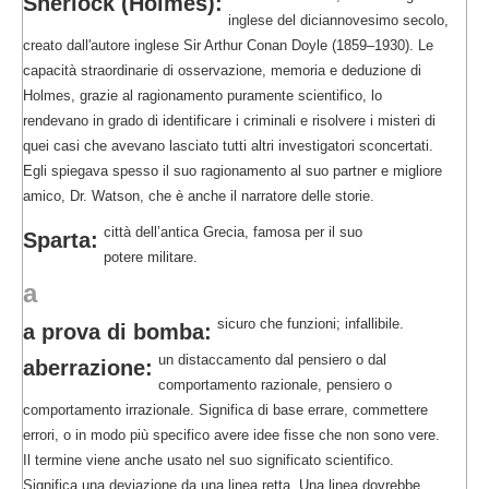
Sherlock (Holmes):
inglese del diciannovesimo secolo,
creato dall'autore inglese Sir Arthur Conan Doyle (1859–1930). Le
capacità straordinarie di osservazione, memoria e deduzione di
Holmes, grazie al ragionamento puramente scientifico, lo
rendevano in grado di identificare i criminali e risolvere i misteri di
quei casi che avevano lasciato tutti altri investigatori sconcertati.
Egli spiegava spesso il suo ragionamento al suo partner e migliore
amico, Dr. Watson, che è anche il narratore delle storie.
città dell’antica Grecia, famosa per il suo
Sparta:
potere militare.
a
sicuro che funzioni; infallibile.
a prova di bomba:
un distaccamento dal pensiero o dal
aberrazione:
comportamento razionale, pensiero o
comportamento irrazionale. Significa di base errare, commettere
errori, o in modo più specifico avere idee fisse che non sono vere.
Il termine viene anche usato nel suo significato scientifico.
Significa una deviazione da una linea retta. Una linea dovrebbe