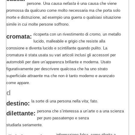
persone. Una
causa nefasta
è una causa che viene
promossa da qualcuno come molto necessaria ma che porta solo
morte e distruzione, ad esempio una guerra o qualsiasi situazione
simile in cui molte persone soffrono.
ricoperta con un rivestimento di
cromo,
un metallo
cromata:
lucido, malleabile e grigio che resiste alla
corrosione e diventa lucido e scintillante quando pulito. La
cromatura è stata usata su vari articoli inclusi gli accessori per
automobili per dare un’apparenza brillante e moderna. Usato
figurativamente per descrivere qualcosa che ha uno strato
superficiale attraente ma che non è tanto moderno e avanzato
come appare.
d
la sorte di una persona nella vita; fato.
destino:
persona che s’interessa a un’arte o a una scienza
dilettante:
per puro passatempo e senza
studiarla seriamente.
informazione falsa, come riferita a