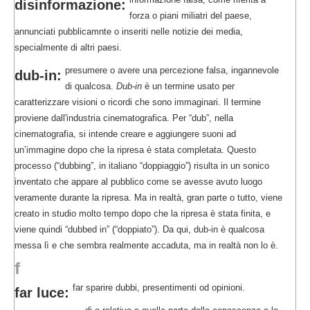
disinformazione:
forza o piani miliatri del paese,
annunciati pubblicamnte o inseriti nelle notizie dei media,
specialmente di altri paesi.
presumere o avere una percezione falsa, ingannevole
dub-in:
di qualcosa.
Dub-in
è un termine usato per
caratterizzare visioni o ricordi che sono immaginari. Il termine
proviene dall'industria cinematografica. Per “dub”, nella
cinematografia, si intende creare e aggiungere suoni ad
un’immagine dopo che la ripresa è stata completata. Questo
processo (“dubbing”, in italiano “doppiaggio”) risulta in un sonico
inventato che appare al pubblico come se avesse avuto luogo
veramente durante la ripresa. Ma in realtà, gran parte o tutto, viene
creato in studio molto tempo dopo che la ripresa è stata finita, e
viene quindi “dubbed in” (“doppiato”). Da qui, dub-in è qualcosa
messa lì e che sembra realmente accaduta, ma in realtà non lo è.
f
far sparire dubbi, presentimenti od opinioni.
far luce: