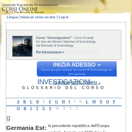
|
|
Lingua
Inizia un corso on-line
Log in
Corso “Investigazioni”
- Corsi Gratuiti
On-line dei Ministri Volontari di Scientology,
dal Manuale di Scientology
Per Informazioni »
INIZIA ADESSO »
Clicca qui per iniziare un corso di Scientology on-
line gratuito
INVESTIGAZIONI
GUARDA TUTTI I CORSI »
GLOSSARIO DEL CORSO
A
B
C
D
E
F
G
H
I
J
K
L
M
N
O
P
Q
R
S
T
U
V
W
X
Y
Z
g
la precedente repubblica dell'Europa
Germania Est: