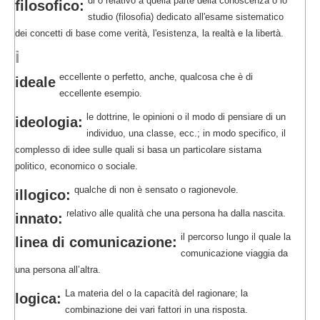
di o relativo a quella parte della conoscenza o lo
filosofico:
studio (filosofia) dedicato all'esame sistematico
dei concetti di base come verità, l'esistenza, la realtà e la libertà.
i
eccellente o perfetto, anche, qualcosa che è di
ideale
eccellente esempio.
le dottrine, le opinioni o il modo di pensiare di un
ideologia:
individuo, una classe, ecc.; in modo specifico, il
complesso di idee sulle quali si basa un particolare sistama
politico, economico o sociale.
qualche di non è sensato o ragionevole.
illogico:
relativo alle qualità che una persona ha dalla nascita.
innato:
il percorso lungo il quale la
linea di comunicazione:
comunicazione viaggia da
una persona all’altra.
La materia del o la capacità del ragionare; la
logica:
combinazione dei vari fattori in una risposta.