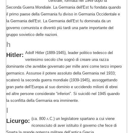
centrale, formata nel 1949 dopo la
Seconda Guerra Mondiale. La Germania dell'Est fu fondata quando
il primo paese della Germania fu diviso in Germania Occidentale e
la Germania dell'Est. La Germania dell'Est fu dominata da un
governo comunista e diventò più tardi una parte importante del
gruppo sovietico delle nazioni.
h
Adolf Hitler (1889-1945), leader politico tedesco del
Hitler:
ventesimo secolo che sognò di creare una razza
dominante che avrebbe governato per mille anni come terzo impero
germanico. Assunse il potere assoluto della Germania nel 1933;
scatenò la seconda guerra mondiale (1939-1945), assoggettando
gran parte dell’Europa al suo dominio e uccidendo milioni di ebrei
ed altre persone considerate “inferiori”. Si suicidò nel 1945 quando
la sconfitta della Germania era imminente.
l
(ca. 800
a.C.
) un legislatore spartano a cui viene
Licurgo:
riconosciuto di aver istituito il governo che fece di
Sparta la grande potenza militare dell’antica Grecia.