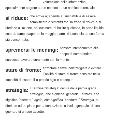
valutazione delle informazioni,
specialmente segrete su un nemico su un nemico potenziale.
che arriva a; scende a; suscettibile di essere
si riduce:
semplificato o sintetizzato. la frase
si riduce a
si
riferisce all’azione, nel cucinare, di bollire qualcosa, in parte liquido,
così da farne evaporare la maggior parte, riducendola ad una forma
più concentrata.
pensare intensamente allo
spremersi le meningi:
scopo di comprendere
qualcosa; lavorare duramente con la mente.
affrontare senza indietreggiare o evitare.
stare di fronte:
L’abilità di stare di fronte consiste nella
capacità di essere lì a proprio agio e percepire.
Il termine “strategia” deriva dalla parola greca
strategia:
strategos,
che significa “generale,”
stratos,
che
significa “esercito,”
agein, che significa
“condurre.”
Strategia
, si
riferisce ad un piano per la conduzione, a livello generale, di una
guerra o di un suo aspetto.