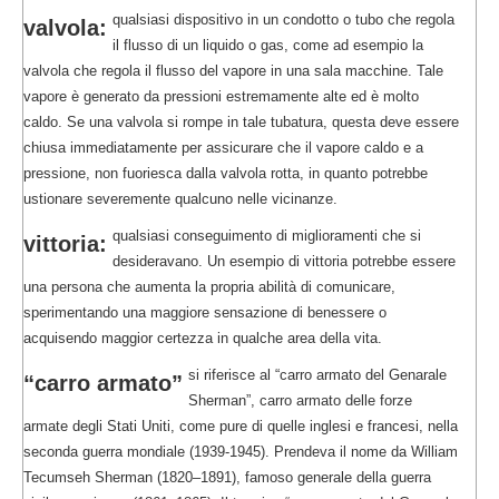
qualsiasi dispositivo in un condotto o tubo che regola
valvola:
il flusso di un liquido o gas, come ad esempio la
valvola che regola il flusso del vapore in una sala macchine. Tale
vapore è generato da pressioni estremamente alte ed è molto
caldo. Se una valvola si rompe in tale tubatura, questa deve essere
chiusa immediatamente per assicurare che il vapore caldo e a
pressione, non fuoriesca dalla valvola rotta, in quanto potrebbe
ustionare severemente qualcuno nelle vicinanze.
qualsiasi conseguimento di miglioramenti che si
vittoria:
desideravano. Un esempio di vittoria potrebbe essere
una persona che aumenta la propria abilità di comunicare,
sperimentando una maggiore sensazione di benessere o
acquisendo maggior certezza in qualche area della vita.
si riferisce al “carro armato del Genarale
“carro armato”
Sherman”, carro armato delle forze
armate degli Stati Uniti, come pure di quelle inglesi e francesi, nella
seconda guerra mondiale (1939-1945). Prendeva il nome da William
Tecumseh Sherman (1820–1891), famoso generale della guerra