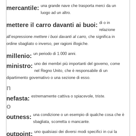
una grande nave che trasporta merci da un
mercantile:
luogo ad un altro.
di o in
mettere il carro davanti ai buoi:
relazione
all’espressione
mettere i buoi davanti al carro,
che significa in
ordine sbagliato o inverso, per ragioni illogiche.
un periodo di 1.000 anni.
millenio:
uno dei membri più importanti del governo, come
ministro:
nel Regno Unito, che è responsabile di un
dipartimento governativo o una sezione di esso.
n
estremamente cattiva o spiacevole, triste.
nefasta:
o
una condizione o un esempio di qualche cosa che è
outness:
sbagliata, scorretta o mancante.
uno qualsiasi dei diversi modi specifici in cui la
outpoint: