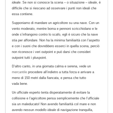
ideale
. Se non si conosce la scena – o situazione –
ideale
, è
difficile che si riescano ad osservare i punti non ideali che
essa contiene.
Supponiamo di mandare un agricoltore su una nave. Con un
vento moderato, mentre boma e pennoni scricchiolano e le
onde s’infrangono contro lo scafo, egli è sicuro che la nave
stia per affondare. Non ha la minima familiarità con l’aspetto
e con i suoni che dovrebbero esserci in quella scena, perciò
non riconosce i veri outpoint e può darsi che consideri
outpoint tutti i pluspoint.
D’altro canto, in una giornata calma e serena, vede un
mercantile
procedere all’indietro a tutta forza e arrivare a
meno di 150 metri dalla fiancata, e pensa che tutto
vada bene.
Un ufficiale esperto tenta disperatamente di evitare la
collisione e l’agricoltore pensa semplicemente che l’ufficiale
sia un maleducato! Non avendo familiarità col mare e non
avendo nessun
modello ideale
di navigazione tranquilla,