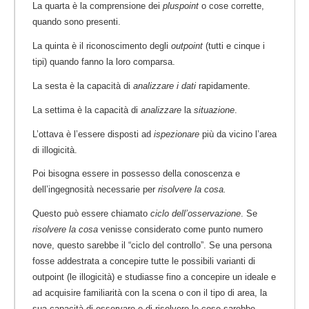
La quarta è la comprensione dei
pluspoint
o cose corrette,
quando sono presenti.
La quinta è il riconoscimento degli
outpoint
(tutti e cinque i
tipi) quando fanno la loro comparsa.
La sesta è la capacità di
analizzare i dati
rapidamente.
La settima è la capacità di
analizzare
la
situazione
.
L’ottava è l’essere disposti ad
ispezionare
più da vicino l’area
di illogicità.
Poi bisogna essere in possesso della conoscenza e
dell’ingegnosità necessarie per
risolvere la cosa.
Questo può essere chiamato
ciclo dell’osservazione
. Se
risolvere la cosa
venisse considerato come punto numero
nove, questo sarebbe il “ciclo del controllo”. Se una persona
fosse addestrata a concepire tutte le possibili varianti di
outpoint (le illogicità) e studiasse fino a concepire un ideale e
ad acquisire familiarità con la scena o con il tipo di area, la
sua capacità di osservare e di risolvere le cose sarebbe