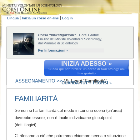
|
|
Lingua
Inizia un corso on-line
Log in
Corso “Investigazioni”
- Corsi Gratuiti
On-line dei Ministri Volontari di Scientology,
dal Manuale di Scientology
Per Informazioni »
INIZIA ADESSO »
Clicca qui per iniziare un corso di Scientology on-
line gratuito
ASSEGNAMENTO >>
19. Leggi “Familiarità”
GUARDA TUTTI I CORSI »
FAMILIARITÀ
Se non si ha familiarità col modo in cui una scena (un’area)
dovrebbe essere, non è facile individuarne gli outpoint
(dati illogici).
Ci riferiamo a ciò che potremmo chiamare scena o situazione