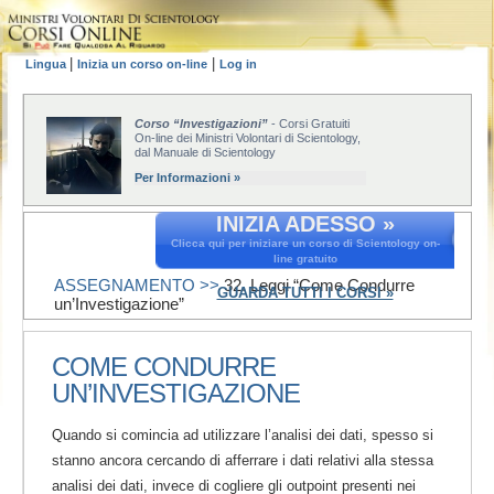
|
|
Lingua
Inizia un corso on-line
Log in
Corso “Investigazioni”
- Corsi Gratuiti
On-line dei Ministri Volontari di Scientology,
dal Manuale di Scientology
Per Informazioni »
INIZIA ADESSO »
Clicca qui per iniziare un corso di Scientology on-
line gratuito
ASSEGNAMENTO >>
32. Leggi “Come Condurre
GUARDA TUTTI I CORSI »
un’Investigazione”
COME CONDURRE
UN’INVESTIGAZIONE
Quando si comincia ad utilizzare l’analisi dei dati, spesso si
stanno ancora cercando di afferrare i dati relativi alla stessa
analisi dei dati, invece di cogliere gli outpoint presenti nei