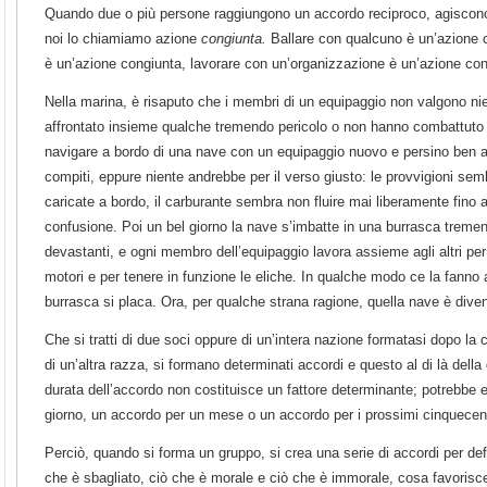
Quando due o più persone raggiungono un accordo reciproco, agiscono
noi lo chiamiamo azione
congiunta.
Ballare con qualcuno è un’azione c
è un’azione congiunta, lavorare con un’organizzazione è un’azione con
Nella marina, è risaputo che i membri di un equipaggio non valgono ni
affrontato insieme qualche tremendo pericolo o non hanno combattuto 
navigare a bordo di una nave con un equipaggio nuovo e persino ben ad
compiti, eppure niente andrebbe per il verso giusto: le provvigioni s
caricate a bordo, il carburante sembra non fluire mai liberamente fino 
confusione. Poi un bel giorno la nave s’imbatte in una burrasca treme
devastanti, e ogni membro dell’equipaggio lavora assieme agli altri per 
motori e per tenere in funzione le eliche. In qualche modo ce la fanno
burrasca si placa. Ora, per qualche strana ragione, quella nave è dive
Che si tratti di due soci oppure di un’intera nazione formatasi dopo la c
di un’altra razza, si formano determinati accordi e questo al di là dell
durata dell’accordo non costituisce un fattore determinante; potrebbe 
giorno, un accordo per un mese o un accordo per i prossimi cinquecen
Perciò, quando si forma un gruppo, si crea una serie di accordi per def
che è sbagliato, ciò che è morale e ciò che è immorale, cosa favoris