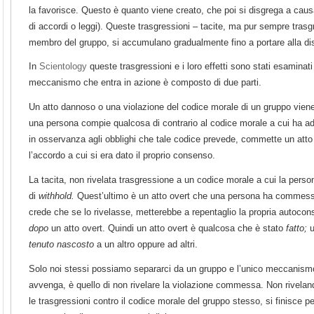
la favorisce. Questo è quanto viene creato, che poi si disgrega a causa
di accordi o leggi). Queste trasgressioni – tacite, ma pur sempre trasg
membro del gruppo, si accumulano gradualmente fino a portare alla di
In
Scientology
queste trasgressioni e i loro effetti sono stati esaminati 
meccanismo che entra in azione è composto di due parti.
Un atto dannoso o una violazione del codice morale di un gruppo vie
una persona compie qualcosa di contrario al codice morale a cui ha ad
in osservanza agli obblighi che tale codice prevede, commette un atto 
l’accordo a cui si era dato il proprio consenso.
La tacita, non rivelata trasgressione a un codice morale a cui la perso
di
withhold.
Quest’ultimo è un atto overt che una persona ha commesso 
crede che se lo rivelasse, metterebbe a repentaglio la propria autocon
dopo
un atto overt. Quindi un atto overt è qualcosa che è stato
fatto;
u
tenuto nascosto
a un altro oppure ad altri.
Solo noi stessi possiamo separarci da un gruppo e l’unico meccanis
avvenga, è quello di non rivelare la violazione commessa. Non riveland
le trasgressioni contro il codice morale del gruppo stesso, si finisce pe