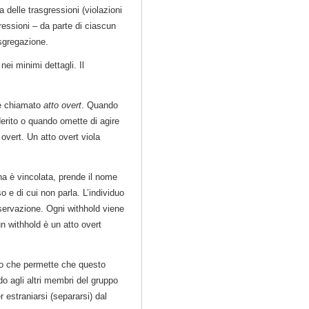
 delle trasgressioni (violazioni
ressioni – da parte di ciascun
sgregazione.
nei minimi dettagli. Il
ne chiamato
atto overt
. Quando
erito o quando omette di agire
overt. Un atto overt viola
na è vincolata, prende il nome
e di cui non parla. L’individuo
servazione. Ogni withhold viene
n withhold è un atto overt
mo che permette che questo
o agli altri membri del gruppo
r estraniarsi (separarsi) dal