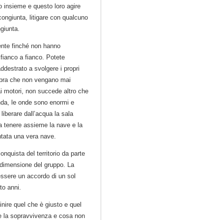
 insieme e questo loro agire
ongiunta, litigare con qualcuno
giunta.
ente finché non hanno
fianco a fianco. Potete
destrato a svolgere i propri
embra che non vengano mai
ai motori, non succede altro che
nda, le onde sono enormi e
liberare dall’acqua la sala
 a tenere assieme la nave e la
ntata una vera nave.
onquista del territorio da parte
a dimensione del gruppo. La
essere un accordo di un sol
to anni.
inire quel che è giusto e quel
ce la sopravvivenza e cosa non