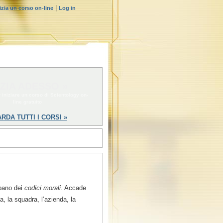
|
izia un corso on-line
Log in
IZIA ADESSO »
 iniziare un corso di Scientology on-
line gratuito
RDA TUTTI I CORSI »
uppano dei
codici morali
. Accade
, la squadra, l’azienda, la