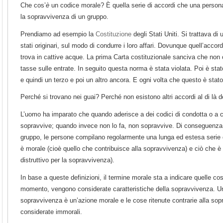
Che cos’
è
un codice morale? È quella serie di accordi che una persona 
la sopravvivenza di un gruppo.
Prendiamo ad esempio la
Costituzione
degli Stati Uniti. Si trattava di
stati originari, sul modo di condurre i loro affari. Dovunque quell’accor
trova in cattive acque. La prima Carta costituzionale sanciva che non
tasse sulle entrate. In seguito questa norma è stata violata. Poi è st
e quindi un terzo e poi un altro ancora. E ogni volta che questo è stato
Perché si trovano nei guai? Perché non esistono altri accordi al di là d
L’uomo ha imparato che quando aderisce a dei codici di condotta o a ci
sopravvive; quando invece non lo fa, non sopravvive. Di conseguenza
gruppo, le persone compilano regolarmente una lunga ed estesa serie d
è morale (cioè quello che contribuisce alla sopravvivenza) e ciò che è 
distruttivo per la sopravvivenza).
In base a queste definizioni, il termine morale sta a indicare quelle co
momento, vengono considerate caratteristiche della sopravvivenza. Un
sopravvivenza è un’azione morale e le cose ritenute contrarie alla so
considerate immorali.