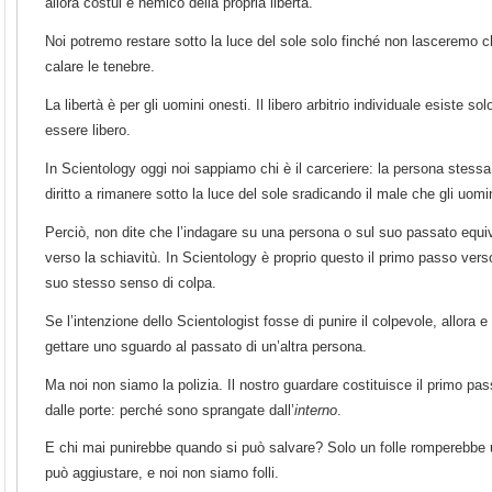
allora costui è nemico della propria libertà.
Noi potremo restare sotto la luce del sole solo finché non lasceremo ch
calare le tenebre.
La libertà è per gli uomini onesti. Il libero arbitrio individuale esiste so
essere libero.
In Scientology oggi noi sappiamo chi è il carceriere: la persona stessa.
diritto a rimanere sotto la luce del sole sradicando il male che gli uomi
Perciò, non dite che l’indagare su una persona o sul suo passato equ
verso la schiavitù. In Scientology è proprio questo il primo passo vers
suo stesso senso di colpa.
Se l’intenzione dello Scientologist fosse di punire il colpevole, allora e
gettare uno sguardo al passato di un’altra persona.
Ma noi non siamo la polizia. Il nostro guardare costituisce il primo passo
dalle porte: perché sono sprangate dall’
interno
.
E chi mai punirebbe quando si può salvare? Solo un folle romperebbe 
può aggiustare, e noi non siamo folli.