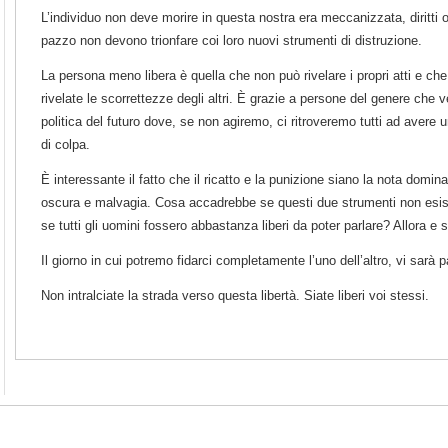
L’individuo non deve morire in questa nostra era meccanizzata, diritti o no
pazzo non devono trionfare coi loro nuovi strumenti di distruzione.
La persona meno libera è quella che non può rivelare i propri atti e ch
rivelate le scorrettezze degli altri. È grazie a persone del genere che v
politica del futuro dove, se non agiremo, ci ritroveremo tutti ad aver
di colpa.
È interessante il fatto che il ricatto e la punizione siano la nota domin
oscura e malvagia. Cosa accadrebbe se questi due strumenti non esi
se tutti gli uomini fossero abbastanza liberi da poter parlare? Allora e so
Il giorno in cui potremo fidarci completamente l’uno dell’altro, vi sarà p
Non intralciate la strada verso questa libertà. Siate liberi voi stessi.