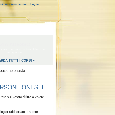
|
izia un corso on-line
Log in
IZIA ADESSO »
 iniziare un corso di Scientology on-
line gratuito
RDA TUTTI I CORSI »
e persone oneste”
PERSONE ONESTE
tere sul vostro diritto a vivere
ogist addestrato, saprete