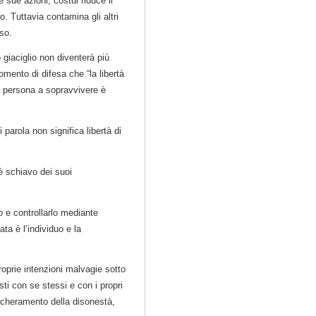
e sue azioni, costui riduce il
o. Tuttavia contamina gli altri
sso.
 giaciglio non diventerà più
mento di difesa che “la libertà
na persona a sopravvivere è
 parola non significa libertà di
 è schiavo dei suoi
o e controllarlo mediante
ta è l’individuo e la
roprie intenzioni malvagie sotto
sti con se stessi e con i propri
scheramento della disonestà,