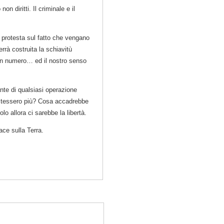
n diritti. Il criminale e il
e protesta sul fatto che vengano
errà costruita la schiavitù
e un numero… ed il nostro senso
ante di qualsiasi operazione
stessero più? Cosa accadrebbe
lo allora ci sarebbe la libertà.
ace sulla Terra.