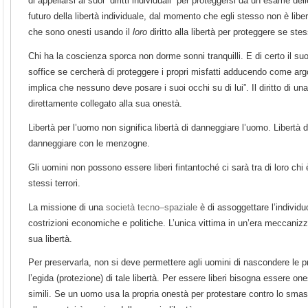
di appellarsi ai suoi “diritti individuali” per proteggersi da un esame dell
futuro della libertà individuale, dal momento che egli stesso non è liber
che sono onesti usando il
loro
diritto alla libertà per proteggere se ste
Chi ha la coscienza sporca non dorme sonni tranquilli. E di certo il suo
soffice se cercherà di proteggere i propri misfatti adducendo come argo
implica che nessuno deve posare i suoi occhi su di lui”. Il diritto di u
direttamente collegato alla sua onestà.
Libertà per l’uomo non significa libertà di danneggiare l’uomo. Libertà di
danneggiare con le menzogne.
Gli uomini non possono essere liberi fintantoché ci sarà tra di loro chi
stessi terrori.
La missione di una
società tecno–spaziale
è di assoggettare l’individu
costrizioni economiche e politiche. L’unica vittima in un’era meccanizza
sua libertà.
Per preservarla, non si deve permettere agli uomini di nascondere le p
l’egida (protezione) di tale libertà. Per essere liberi bisogna essere one
simili. Se un uomo usa la propria onestà per protestare contro lo sma