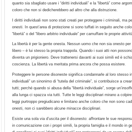
quanto sia sbagliato usare i “diritti individuali” e la “libertà” come ar
coloro che non si dedicherebbero ad altro che alla distruzione.
I diritti individuali non sono stati creati per proteggere i criminali, ma pe
onesti. In quest’area di protezione si sono tuffati in seguito anche co
“libertà” o del “libero arbitrio individuale” per camuffare le proprie attivit
La libertà è per la gente onesta. Nessun uomo che non sia onesto per 
libero – è lui stesso la propria trappola. Quando i suoi atti non possono 
diventa un prigioniero. Deve trattenersi davanti ai suoi simili ed è schi
coscienza. La libertà va meritata prima ancora che possa esistere.
Proteggere le persone disoneste significa condannarle al loro stesso inf
individuali” un sinonimo di “tutela del criminale”, si contribuisce a crea
tutti; perché quando si abusa della “libertà individuale”, sorge un’insof
alla lunga ci spazza via tutti. Tutte le leggi disciplinari mirano a colpir
leggi purtroppo pregiudicano e limitano anche coloro che non sono cadut
onesti, non ci sarebbero alcune minacce disciplinari.
Esiste una sola via d’uscita per il disonesto: affrontare le sue responsa
in comunicazione con i propri simili, la propria famiglia e il mondo in g