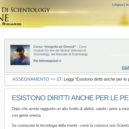
|
Lingua
In
Corso “Integrità ed Onestà”
- Corsi
IN
Gratuiti On-line dei Ministri Volontari di
Scientology, dal Manuale di Scientology
Clicca qui per
Per Informazioni »
GUA
ASSEGNAMENTO >>
17. Leggi “Esistono diritti anche per l
ESISTONO DIRITTI ANCHE PER LE 
Dopo che avrete raggiunto un alto livello di abilità, sarete i primi a insis
con gente onesta.
Se conoscete la tecnologia della mente, come la conosce uno Scientol