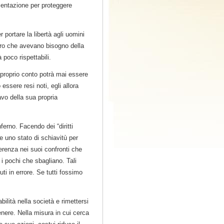
gomentazione per proteggere
r portare la libertà agli uomini
loro che avevano bisogno della
à poco rispettabili.
proprio conto potrà mai essere
essere resi noti, egli allora
avo della sua propria
erno. Facendo dei “diritti
re uno stato di schiavitù per
ferenza nei suoi confronti che
e i pochi che sbagliano. Tali
i in errore. Se tutti fossimo
bilità nella società e rimettersi
enere. Nella misura in cui cerca