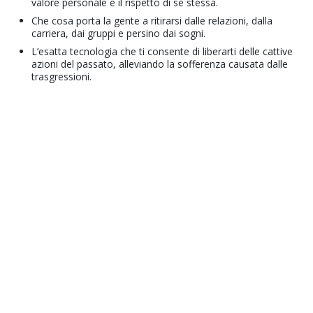
valore personale e il rispetto di se stessa.
Che cosa porta la gente a ritirarsi dalle relazioni, dalla
carriera, dai gruppi e persino dai sogni.
L’esatta tecnologia che ti consente di liberarti delle cattive
azioni del passato, alleviando la sofferenza causata dalle
trasgressioni.
© 2001–2026 Church of Scientology International. Tutti i diritti riservati.