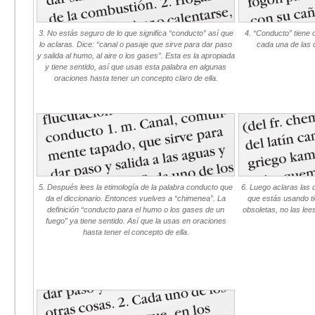
3. No estás seguro de lo que significa “conducto” así que
4. “Conducto” tiene o
lo aclaras. Dice: “canal o pasaje que sirve para dar paso
cada una de las 
y salida al humo, al aire o los gases”. Esta es la apropiada
y tiene sentido, así que usas esta palabra en algunas
oraciones hasta tener un concepto claro de ella.
5. Después lees la etimología de la palabra conducto que
6. Luego aclaras las d
da el diccionario. Entonces vuelves a “chimenea”. La
que estás usando ti
definición “conducto para el humo o los gases de un
obsoletas, no las lee
fuego” ya tiene sentido. Así que la usas en oraciones
hasta tener el concepto de ella.