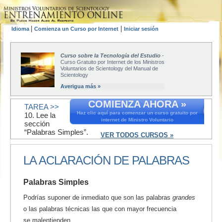
|
|
Idioma
Comienza un Curso por Internet
Iniciar sesión
Curso sobre la Tecnología del Estudio
-
Curso Gratuito por Internet de los Ministros
Voluntarios de Scientology del Manual de
Scientology
Averigua más »
COMIENZA AHORA »
TAREA >>
Haz clic aquí para comenzar un curso gratuito por
10. Lee la
internet de Ministro Voluntario
sección
“Palabras Simples”.
VER TODOS CURSOS »
LA ACLARACIÓN DE PALABRAS
Palabras Simples
Podrías suponer de inmediato que son las palabras
grandes
o las palabras técnicas las que con mayor frecuencia
se malentienden.