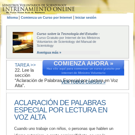
|
|
Idioma
Comienza un Curso por Internet
Iniciar sesión
Curso sobre la Tecnología del Estudio
-
Curso Gratuito por Internet de los Ministros
Voluntarios de Scientology del Manual de
Scientology
Averigua más »
COMIENZA AHORA »
TAREA >>
Haz clic aquí para comenzar un curso gratuito por
22. Lee la
internet de Ministro Voluntario
sección
“Aclaración de Palabras Especial por Lectura en Voz
VER TODOS CURSOS »
Alta”.
ACLARACIÓN DE PALABRAS
ESPECIAL POR LECTURA EN
VOZ ALTA
Cuando uno trabaje con niños, o personas que hablen un