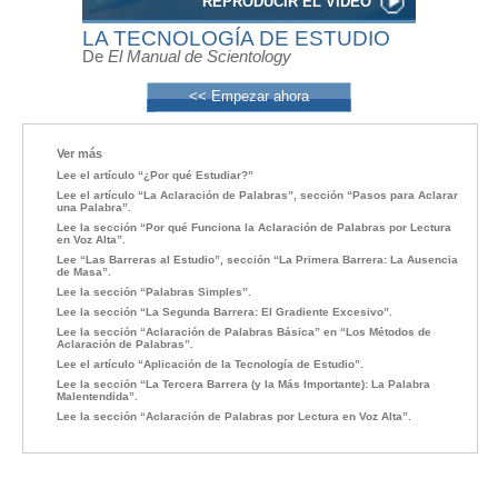
REPRODUCIR EL VÍDEO
LA TECNOLOGÍA DE ESTUDIO
De
El Manual de Scientology
<< Empezar ahora
Ver más
Lee el artículo “¿Por qué Estudiar?”
Lee el artículo “La Aclaración de Palabras”, sección “Pasos para Aclarar
una Palabra”.
Lee la sección “Por qué Funciona la Aclaración de Palabras por Lectura
en Voz Alta”.
Lee “Las Barreras al Estudio”, sección “La Primera Barrera: La Ausencia
de Masa”.
Lee la sección “Palabras Simples”.
Lee la sección “La Segunda Barrera: El Gradiente Excesivo”.
Lee la sección “Aclaración de Palabras Básica” en “Los Métodos de
Aclaración de Palabras”.
Lee el artículo “Aplicación de la Tecnología de Estudio”.
Lee la sección “La Tercera Barrera (y la Más Importante): La Palabra
Malentendida”.
Lee la sección “Aclaración de Palabras por Lectura en Voz Alta”.