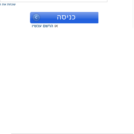
שכחת את ה
או
הרשם עכשיו