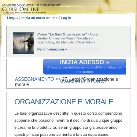
|
|
Lingua
Inizia un corso on-line
Log in
Corso “Le Basi Organizzative”
- Corsi
Gratuiti On-line dei Ministri Volontari di
Scientology, dal Manuale di Scientology
Per Informazioni »
INIZIA ADESSO »
Clicca qui per iniziare un corso di Scientology on-
line gratuito
ASSEGNAMENTO >>
27. Leggi “Organizzazione e
GUARDA TUTTI I CORSI »
morale”
ORGANIZZAZIONE E MORALE
Le basi organizzative descritte in questo corso comprendono
scoperte che possono invertire il declino di qualunque gruppo
e crearne la produttività; se un gruppo sta già prosperando,
questi principi possono aumentare la sua espansione.