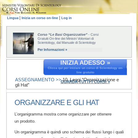
|
|
Lingua
Inizia un corso on-line
Log in
Corso “Le Basi Organizzative”
- Corsi
Gratuiti On-line dei Ministri Volontari di
Scientology, dal Manuale di Scientology
Per Informazioni »
INIZIA ADESSO »
Clicca qui per iniziare un corso di Scientology on-
line gratuito
ASSEGNAMENTO >>
10. Leggi “Organizzazione e
GUARDA TUTTI I CORSI »
gli Hat”
ORGANIZZARE E GLI HAT
L’organigramma mostra come organizzare per ottenere
un prodotto.
Un organigramma è quindi uno schema dei flussi lungo i quali