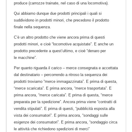
produce (carrozze trainate, nel caso di una locomotiva).
Qui abbiamo dunque due prodotti principali i quali si
suddividono in prodotti minori, che precedono il prodotto
finale nella sequenza.
C’è un altro prodotto che viene ancora prima di questi
prodotti minori, e cioè “locomotive acquistate”. E anche un
prodotto precedente a quest’
ultimo
, e cioè “denaro per
le macchine”.
Per quanto riguarda il carico – merce consegnata e accettata
dal destinatario – percorrendo a ritroso la sequenza dei
prodotti troviamo “merce immagazzinata”. E prima di questa,
“merce
scaricata
”. E prima ancora, “merce
trasportata
”. E
prima ancora, “merce caricata”. E prima di questa, “
merce
preparata per la spedizione”. Ancora prima viene “
contratti
di
vendita stipulati”. E prima di questi, “
pubblicità
esposta alla
vista dei consumatori”. E prima ancora, “
sondaggi
sulle
esigenze dei consumatori”. E prima ancora, “
sondaggio
circa
le attività che richiedono spedizioni di merci”