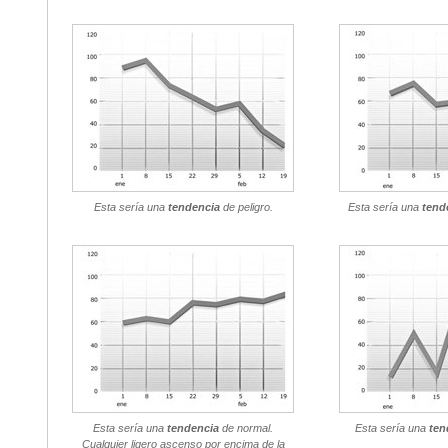
Esta sería una
tendencia
de peligro.
Esta sería una
tend
Esta sería una
tendencia
de normal.
Esta sería una
ten
Cualquier ligero ascenso por encima de la