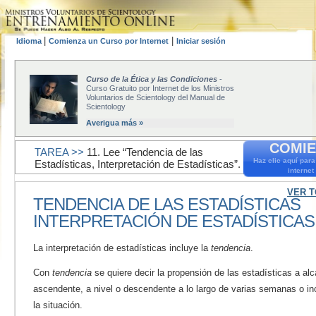
|
|
Idioma
Comienza un Curso por Internet
Iniciar sesión
Curso de la Ética y las Condiciones
-
Curso Gratuito por Internet de los Ministros
Voluntarios de Scientology del Manual de
Scientology
Averigua más »
COMIE
TAREA >>
11. Lee “Tendencia de las
Haz clic aquí par
Estadísticas, Interpretación de Estadísticas”.
internet
VER T
TENDENCIA DE LAS ESTADÍSTICAS
INTERPRETACIÓN DE ESTADÍSTICAS
La interpretación de estadísticas incluye la
tendencia
.
Con
tendencia
se quiere decir la propensión de las estadísticas a al
ascendente, a nivel o descendente a lo largo de varias semanas o i
la situación.