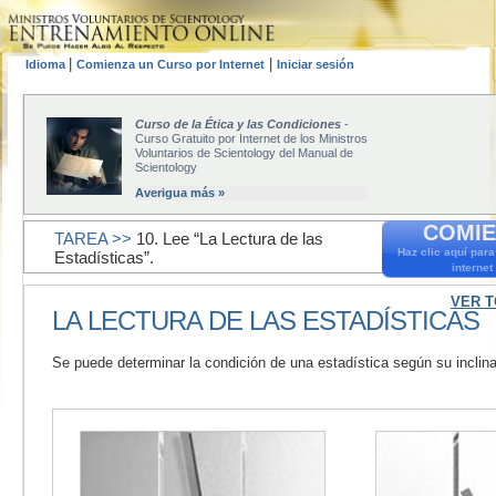
|
|
Idioma
Comienza un Curso por Internet
Iniciar sesión
Curso de la Ética y las Condiciones
-
Curso Gratuito por Internet de los Ministros
Voluntarios de Scientology del Manual de
Scientology
Averigua más »
COMIE
TAREA >>
10. Lee “La Lectura de las
Haz clic aquí par
Estadísticas”.
internet
VER T
LA LECTURA DE LAS ESTADÍSTICAS
Se puede determinar la condición de una estadística según su inclina