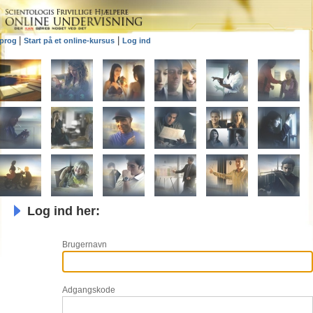
|
|
prog
Start på et online-kursus
Log ind
Log ind her:
Brugernavn
Adgangskode