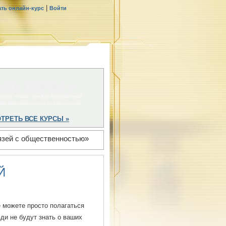
|
ать онлайн-курс
Войти
АТЬ СЕЙЧАС »
десь, чтобы начать бесплатный
урс добровольных священников
ТРЕТЬ ВСЕ КУРСЫ »
язей с общественностью»
Й
е можете просто полагаться
ди не будут знать о ваших