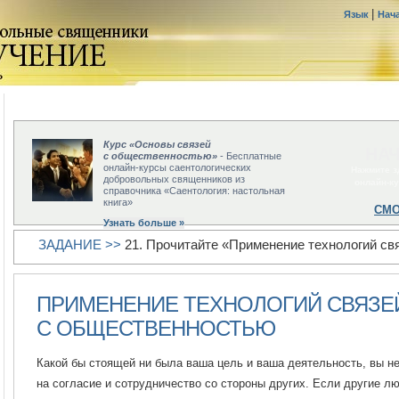
|
Язык
Нач
Курс «Основы связей
НАЧ
с общественностью»
- Бесплатные
онлайн-курсы саентологических
Нажмите з
добровольных священников из
онлайн-к
справочника «Саентология: настольная
книга»
СМО
Узнать больше »
ЗАДАНИЕ >>
21. Прочитайте «Применение технологий св
ПРИМЕНЕНИЕ ТЕХНОЛОГИЙ СВЯЗЕ
С ОБЩЕСТВЕННОСТЬЮ
Какой бы стоящей ни была ваша цель и ваша деятельность, вы н
на согласие и сотрудничество со стороны других. Если другие лю