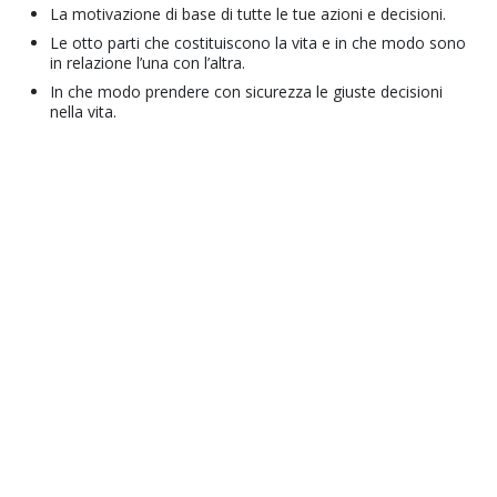
La motivazione di base di tutte le tue azioni e decisioni.
Le otto parti che costituiscono la vita e in che modo sono
in relazione l’una con l’altra.
In che modo prendere con sicurezza le giuste decisioni
nella vita.
© 2001–2026 Church of Scientology International. Tutti i diritti riservati.
Normative sulla privacy
•
Politica sui cookie
•
Clausole di utilizzo