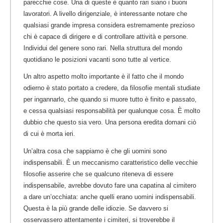
parecchie cose. Una di queste è quanto rari siano i buoni
lavoratori.
A livello dirigenziale, è interessante notare che
qualsiasi grande impresa considera estremamente prezioso
chi è capace di dirigere e di controllare attività e persone.
Individui del genere sono rari. Nella struttura del mondo
quotidiano le posizioni vacanti sono tutte al vertice.
Un altro aspetto molto importante è il fatto che il mondo
odierno è stato portato a credere, da filosofie mentali studiate
per ingannarlo, che quando si muore tutto è finito e passato,
e cessa qualsiasi responsabilità per qualunque cosa. È molto
dubbio che questo sia vero. Una persona eredita domani ciò
di cui è morta ieri.
Un’altra cosa che sappiamo è che gli uomini sono
indispensabili. È un meccanismo caratteristico delle vecchie
filosofie asserire che se qualcuno riteneva di essere
indispensabile, avrebbe dovuto fare una capatina al cimitero
a dare un’occhiata: anche quelli erano uomini indispensabili.
Questa è la più grande delle idiozie. Se davvero si
osservassero attentamente i cimiteri, si troverebbe il