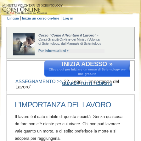
|
|
Lingua
Inizia un corso on-line
Log in
Corso “Come Affrontare il Lavoro”
-
Corsi Gratuiti On-line dei Ministri Volontari
di Scientology, dal Manuale di Scientology
Per Informazioni »
INIZIA ADESSO »
Clicca qui per iniziare un corso di Scientology on-
line gratuito
ASSEGNAMENTO >>
22. Leggi “L’Importanza del
GUARDA TUTTI I CORSI »
Lavoro”
L’IMPORTANZA DEL LAVORO
Il lavoro è il dato stabile di questa società. Senza qualcosa
da fare non c’è niente per cui vivere. Chi non può lavorare
vale quanto un morto, e di solito preferisce la morte e si
adopera per raggiungerla.