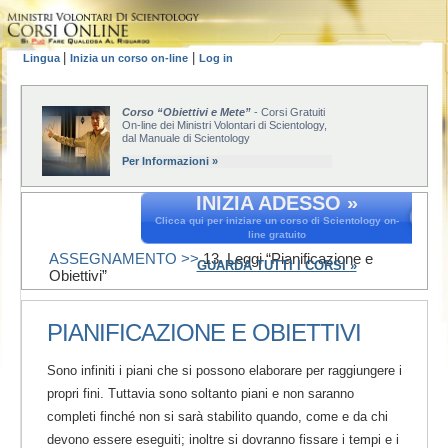
|
|
Lingua
Inizia un corso on-line
Log in
Corso “Obiettivi e Mete”
- Corsi Gratuiti
On-line dei Ministri Volontari di Scientology,
dal Manuale di Scientology
Per Informazioni »
INIZIA ADESSO »
Clicca qui per iniziare un corso di Scientology on-
line gratuito
ASSEGNAMENTO >>
13. Leggi “Pianificazione e
GUARDA TUTTI I CORSI »
Obiettivi”
PIANIFICAZIONE E OBIETTIVI
Sono infiniti i piani che si possono elaborare per raggiungere i
propri fini. Tuttavia sono soltanto piani e non saranno
completi finché non si sarà stabilito quando, come e da chi
devono essere eseguiti; inoltre si dovranno fissare i tempi e i