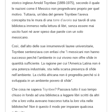
storico inglese Arnold Toynbee (1889-1975), secondo il quale
le nazioni come il Messico non progredivano proprio per quel
motivo. Tuttavia, un’idea del genere Toynbee l’aveva
concepita tra le mura di una
torre d’avorio
sui tavoli di una
biblioteca immerso nella lettura di libri, senza essere mai
uscito fuori né aver speso due parole con un solo
messicano.
Così, dall’alto delle sue innumerevoli lauree universitarie,
Toynbee sentenziava con enfasi che “i messicani non hanno
successo perché l’ambiente in cui vivono non offre sfide in
quantità sufficiente. La ragione per cui l’America Latina non è
una potenza industriale, sta nella scarsa presenza di sfide
nell’ambiente. La civiltà africana non è progredita perché si è
sviluppata in un ambiente povero di sfide”.
Che cosa ne sapeva
Toynbee
? Passava tutto il suo tempo
chiuso in fondo ad una biblioteca a leggere libri scritti da altri
che a loro volta avevano trascorso tutta la
loro
vita nelle
biblioteche! Non è questo il modo per imparare qualcosa