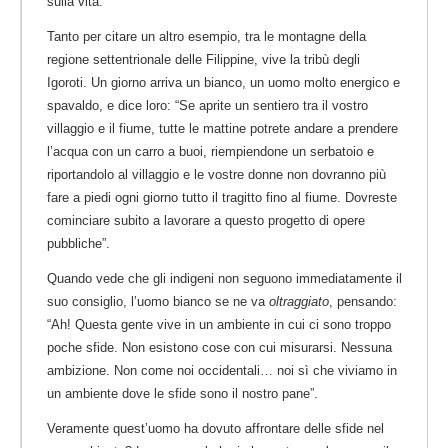
sulla vita.
Tanto per citare un altro esempio, tra le montagne della
regione settentrionale delle Filippine, vive la tribù degli
Igoroti. Un giorno arriva un bianco, un uomo molto energico e
spavaldo, e dice loro: “Se aprite un sentiero tra il vostro
villaggio e il fiume, tutte le mattine potrete andare a prendere
l’acqua con un carro a buoi, riempiendone un serbatoio e
riportandolo al villaggio e le vostre donne non dovranno più
fare a piedi ogni giorno tutto il tragitto fino al fiume. Dovreste
cominciare subito a lavorare a questo progetto di opere
pubbliche”.
Quando vede che gli indigeni non seguono immediatamente il
suo consiglio, l’uomo bianco se ne va
oltraggiato
, pensando:
“Ah! Questa gente vive in un ambiente in cui ci sono troppo
poche sfide. Non esistono cose con cui misurarsi. Nessuna
ambizione. Non come noi occidentali… noi sì che viviamo in
un ambiente dove le sfide sono il nostro pane”.
Veramente quest’uomo ha dovuto affrontare delle sfide nel