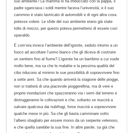
suo ambiente? La mamma lo ha imboccato con la pappa, il
padre sganciava i soldi mentre faceva l’università, e il suo
cammino è stato lastricato di automobili e di ogni altra cosa
potesse volere. Le sfide del suo ambiente erano già state
tolte di mezzo, per questo poteva permettersi di essere così
spavaldo.
E com’era invece l’ambiente dell’igorote, seduto intorno a un
fuoco ad ascoltare l’uomo bianco che gli diceva di costruire
un sentiero fino al fiume? L’igorote ha un bambino a cui vuole
molto bene, ma sa che le malattie e la pessima qualità del
cibo riducono al minimo le sue possibilità di sopravvivere fino
a sette anni. Sa che quando arriverà la stagione delle piogge,
non si tratterà di una piacevole pioggerellina, ma di vere e
proprie inondazioni che spazzeranno via i semi dal terreno e
distruggeranno le coltivazioni e che, soltanto
se
riuscirà a
salvare qualcosa dai nubifragi, forse riuscirà a sopravvivere
qualche mese in più. Sa che gli basta camminare sotto
l’albero sbagliato per essere morso da un serpente velenoso,
e che quella sarebbe la sua fine. In altre parole, sa già che