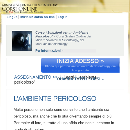
|
|
Lingua
Inizia un corso on-line
Log in
Corso “Soluzioni per un Ambiente
Pericoloso”
- Corsi Gratuiti On-line dei
Ministri Volontari di Scientology, dal
Manuale di Scientology
Per Informazioni »
INIZIA ADESSO »
Clicca qui per iniziare un corso di Scientology on-
line gratuito
ASSEGNAMENTO >>
1. Leggi “L’ambiente
GUARDA TUTTI I CORSI »
pericoloso”
L’AMBIENTE PERICOLOSO
Molte persone non solo sono convinte che l’ambiente sia
pericoloso, ma anche che lo stia diventando sempre di più.
Per molte di loro, si tratta di una sfida che non si sentono in
grado di affrontare.