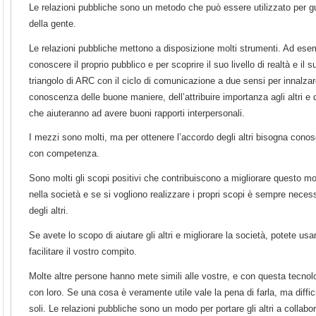
Le relazioni pubbliche sono un metodo che può essere utilizzato per 
della gente.
Le relazioni pubbliche mettono a disposizione molti strumenti. Ad ese
conoscere il proprio pubblico e per scoprire il suo livello di realtà e il s
triangolo di ARC con il ciclo di comunicazione a due sensi per innalzare l
conoscenza delle buone maniere, dell’attribuire importanza agli altri e 
che aiuteranno ad avere buoni rapporti interpersonali.
I mezzi sono molti, ma per ottenere l’accordo degli altri bisogna conosc
con competenza.
Sono molti gli scopi positivi che contribuiscono a migliorare questo 
nella società e se si vogliono realizzare i propri scopi è sempre neces
degli altri.
Se avete lo scopo di aiutare gli altri e migliorare la società, potete usa
facilitare il vostro compito.
Molte altre persone hanno mete simili alle vostre, e con questa tecnolo
con loro. Se una cosa è veramente utile vale la pena di farla, ma diffici
soli. Le relazioni pubbliche sono un modo per portare gli altri a collabo