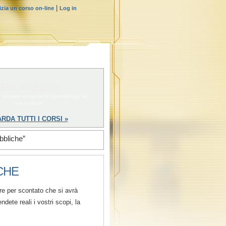
|
izia un corso on-line
Log in
IZIA ADESSO »
 iniziare un corso di Scientology on-
line gratuito
RDA TUTTI I CORSI »
bbliche”
CHE
re per scontato che si avrà
dete reali i vostri scopi, la