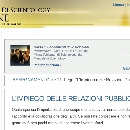
|
Lingua
In
Corso “I Fondamenti delle Relazioni
IN
Pubbliche”
- Corsi Gratuiti On-line dei
Ministri Volontari di Scientology, dal
Clicca qui per
Manuale di Scientology
Per Informazioni »
GUA
ASSEGNAMENTO >>
21. Leggi “L’Impiego delle Relazioni Pu
L’IMPIEGO DELLE RELAZIONI PUBBLI
Qualunque sia l’importanza di uno scopo o di un’attività, non si può da
l’accordo e la collaborazione degli altri. Se non fate conoscere e non ren
gente avrà ben pochi motivi di sostenere i vostri sforzi.