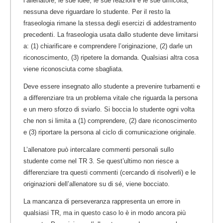
l’allenatore, le sue idee, le sue reazioni e le sue difficoltà;
nessuna deve riguardare lo studente. Per il resto la
fraseologia rimane la stessa degli esercizi di addestramento
precedenti. La fraseologia usata dallo studente deve limitarsi
a: (1) chiarificare e comprendere l’originazione, (2) darle un
riconoscimento, (3) ripetere la domanda. Qualsiasi altra cosa
viene riconosciuta come sbagliata.
Deve essere insegnato allo studente a prevenire turbamenti e
a differenziare tra un problema vitale che riguarda la persona
e un mero sforzo di sviarlo. Si boccia lo studente ogni volta
che non si limita a (1) comprendere, (2) dare riconoscimento
e (3) riportare la persona al ciclo di comunicazione originale.
L’allenatore può intercalare commenti personali sullo
studente come nel TR 3. Se quest’ultimo non riesce a
differenziare tra questi commenti (cercando di risolverli) e le
originazioni dell’allenatore su di sé, viene bocciato.
La mancanza di perseveranza rappresenta un errore in
qualsiasi TR, ma in questo caso lo è in modo ancora più