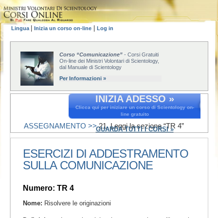
|
|
Lingua
Inizia un corso on-line
Log in
Corso “Comunicazione”
- Corsi Gratuiti
On-line dei Ministri Volontari di Scientology,
dal Manuale di Scientology
Per Informazioni »
INIZIA ADESSO »
Clicca qui per iniziare un corso di Scientology on-
line gratuito
ASSEGNAMENTO >>
21. Leggi la sezione “TR 4”
GUARDA TUTTI I CORSI »
ESERCIZI DI ADDESTRAMENTO
SULLA COMUNICAZIONE
Numero: TR 4
Nome:
Risolvere le originazioni