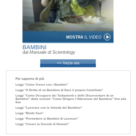
MOSTRA
IL VIDEO
BAMBINI
dal
Manuale di Scientology
<< Inizia ora
Per saperne di più
Leggi “Come Vivere con i Bambini”
Leggi “Il Diritto di un Bambino di Dare il proprio Contributo”
Leggi “Come Occuparsi dei Turbamenti e delle Disavventure di un
Bambino” dalla sezione “Come Dirigere l’Attenzione del Bambino” fino alla
fine
Leggi “Lavorare con la Volontà del Bambino”
Leggi “Bimbi Sani”
Leggi “Permettere ai Bambini di Lavorare”
Leggi “Creare la Società di Domani”