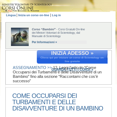
|
|
Lingua
Inizia un corso on-line
Log in
Corso “Bambini”
- Corsi Gratuiti On-line
dei Ministri Volontari di Scientology, dal
Manuale di Scientology
Per Informazioni »
INIZIA ADESSO »
Clicca qui per iniziare un corso di Scientology on-
line gratuito
ASSEGNAMENTO >>
12. Leggi l’articolo “Come
GUARDA TUTTI I CORSI »
Occuparsi dei Turbamenti e delle Disavventure di un
Bambino” fino alla sezione “Raccontami che cos’è
successo”
COME OCCUPARSI DEI
TURBAMENTI E DELLE
DISAVVENTURE DI UN BAMBINO