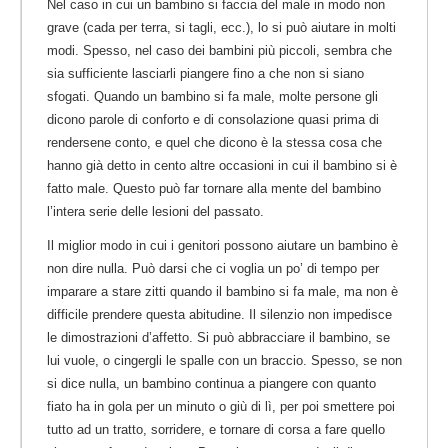
Nel caso in cui un bambino si faccia del male in modo non
grave (cada per terra, si tagli, ecc.), lo si può aiutare in molti
modi. Spesso, nel caso dei bambini più piccoli, sembra che
sia sufficiente lasciarli piangere fino a che non si siano
sfogati. Quando un bambino si fa male, molte persone gli
dicono parole di conforto e di consolazione quasi prima di
rendersene conto, e quel che dicono è la stessa cosa che
hanno già detto in cento altre occasioni in cui il bambino si è
fatto male. Questo può far tornare alla mente del bambino
l’intera serie delle lesioni del passato.
Il miglior modo in cui i genitori possono aiutare un bambino è
non dire nulla. Può darsi che ci voglia un po’ di tempo per
imparare a stare zitti quando il bambino si fa male, ma non è
difficile prendere questa abitudine. Il silenzio non impedisce
le dimostrazioni d’affetto. Si può abbracciare il bambino, se
lui vuole, o cingergli le spalle con un braccio. Spesso, se non
si dice nulla, un bambino continua a piangere con quanto
fiato ha in gola per un minuto o giù di lì, per poi smettere poi
tutto ad un tratto, sorridere, e tornare di corsa a fare quello