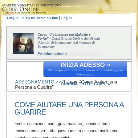
|
|
Lingua
Inizia un corso on-line
Log in
Corso “Assistenze per Malattie e
Ferite”
- Corsi Gratuiti On-line dei Ministri
Volontari di Scientology, dal Manuale di
Scientology
Per Informazioni »
INIZIA ADESSO »
Clicca qui per iniziare un corso di Scientology on-
line gratuito
ASSEGNAMENTO >>
3. Leggi “Come Aiutare una
GUARDA TUTTI I CORSI »
Persona a Guarire”
COME AIUTARE UNA PERSONA A
GUARIRE
Ferite, operazioni, parti, gravi malattie, periodi di forte
tensione emotiva: tutto questo merita di essere risolto con
assistenze accurate e complete.