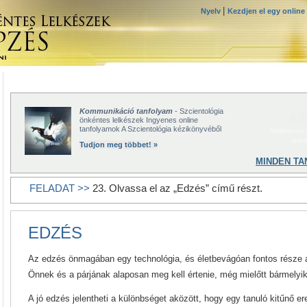
|
Nyelv
Kezdjen el egy online
Kommunikáció tanfolyam
- Szcientológia
KE
önkéntes lelkészek Ingyenes online
tanfolyamok A Szcientológia kézikönyvéből
Kattintson
lelk
Tudjon meg többet! »
MINDEN TA
FELADAT >>
23. Olvassa el az „Edzés” című részt.
EDZÉS
Az edzés önmagában egy technológia, és életbevágóan fontos része a
Önnek és a párjának alaposan meg kell értenie, még mielőtt bármelyik 
A jó edzés jelentheti a különbséget aközött, hogy egy tanuló kitűnő er