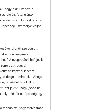
, hogy a drill végére a
 az elején. A tanulónak
csi legyen is az. Edzéskor az a
bb képességű személlyé váljon,
gyesével ellenőrizze végig a
aként originálja-e a
nhöz? A nyugtázásai befejezik-
szerre csak eggyel
övetkező képzési lépésre,
gyes dolgot, amire edzi. Ahogy
ében, edzőként úgy kell a
 azt jelenti, hogy „soha ne
mihelyt elérték a képesség egy
ső teendő az, hogy átolvastatja