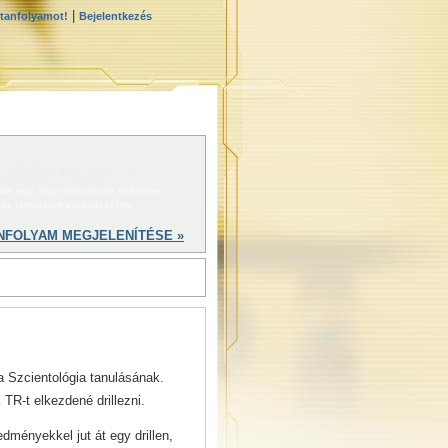
|
 tanfolyamot!
Bejelentkezés
ZDÉS MOST »
 ide egy ingyenes online önkéntes
ész tanfolyam elkezdéséhez
NFOLYAM MEGJELENÍTÉSE »
 Szcientológia tanulásának.
TR-t elkezdené drillezni.
edményekkel jut át egy drillen,