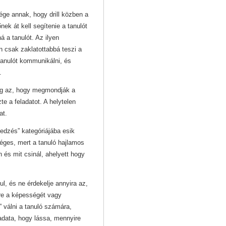
sége annak, hogy drill közben a
nek át kell segítenie a tanulót
á a tanulót. Az ilyen
n csak zaklatottabbá teszi a
 tanulót kommunikálni, és
.
dig az, hogy megmondják a
zte a feladatot. A helytelen
at.
nedzés” kategóriájába esik
séges, mert a tanuló hajlamos
an és mit csinál, ahelyett hogy
l, és ne érdekelje annyira az,
zre a képességét vagy
” válni a tanuló számára,
ladata, hogy lássa, mennyire