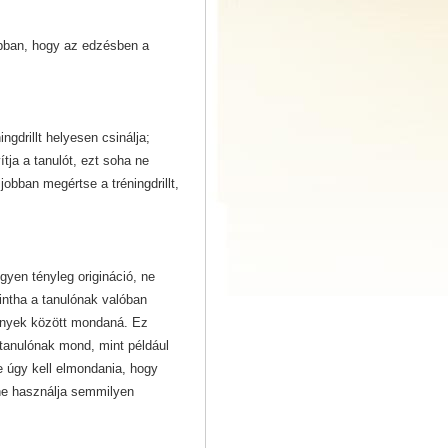
abban, hogy az edzésben a
ngdrillt helyesen csinálja;
tja a tanulót, ezt soha ne
jobban megértse a tréningdrillt,
gyen tényleg origináció, ne
intha a tanulónak valóban
mények között mondaná. Ez
a tanulónak mond, mint például
de úgy kell elmondania, hogy
y ne használja semmilyen