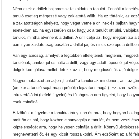
Néha ezek a drillek hajlamosak felzaklatni a tanulót. Fennáll a lehető
tanuló esetleg mérgessé vagy zaklatottá válik. Ha ez történik, az edző
a zaklatottságon ahelyett, hogy véget vetne a drillnek és bajban hagyn
esetekben az, ha egyszerűen csak hagyjuk a tanulót ott ülni, valójába
tanulót, mintha átvinnénk a drillen. A drill célja az, hogy megtanítsa a
bármilyen zaklatottság pusztán a drillel jár, és nincs szerepe a drillben
Van egy apróság, amelyet a legtöbben elfelejtenek megtenni, mégpe
tanulónak, amikor jól csinálta a drillt, vagy egy adott lépésnél jól vége
dolgok korrigálása mellett létezik az is, hogy megdicsérjük a jó dolgok
Nagyon határozottan adjon „flunkot” a tanulónak mindenért, ami az „ö
(amikor a tanuló saját maga próbálja kijavítani magát). Ez azért szük
introvertálódni (befelé figyelni) és túlságosan arra figyelni, hogy hogy
csak csinálná.
Edzőként a figyelme a tanulóra irányuljon és arra, hogy hogyan boldogu
amit ön csinál, hogy közben elhanyagolja a tanulót, és nem veszi és
képtelenségét arra, hogy helyesen csinálja a drillt. Könnyű „érdekessé
megnevettetni őt, és egy kicsit rosszalkodni. Ám edzőként az a fő fe