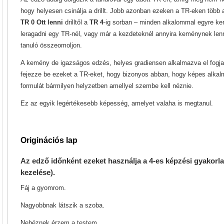
hogy helyesen csinálja a drillt. Jobb azonban ezeken a TR-eken több
TR 0 Ott lenni
drilltől a
TR 4
-ig sorban – minden alkalommal egyre ke
leragadni egy TR-nél, vagy már a kezdeteknél annyira keménynek lenn
tanuló összeomoljon.
A kemény de igazságos edzés, helyes gradiensen alkalmazva el fogja 
fejezze be ezeket a TR-eket, hogy bizonyos abban, hogy képes alka
formulát bármilyen helyzetben amellyel szembe kell néznie.
Ez az egyik legértékesebb képesség, amelyet valaha is megtanul.
Originációs lap
Az edző időnként ezeket használja a 4-es képzési gyakorlat
kezelése
).
Fáj a gyomrom.
Nagyobbnak látszik a szoba.
Nehéznek érzem a testem.