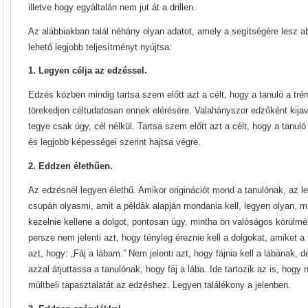
illetve hogy egyáltalán nem jut át a drillen.
Az alábbiakban talál néhány olyan adatot, amely a segítségére lesz 
lehető legjobb teljesítményt nyújtsa:
1. Legyen célja az edzéssel.
Edzés közben mindig tartsa szem előtt azt a célt, hogy a tanuló a tréni
törekedjen céltudatosan ennek elérésére. Valahányszor edzőként kijaví
tegye csak úgy, cél nélkül. Tartsa szem előtt azt a célt, hogy a tanuló 
és legjobb képességei szerint hajtsa végre.
2. Eddzen élethűen.
Az edzésnél legyen élethű. Amikor originációt mond a tanulónak, az le
csupán olyasmi, amit a példák alapján mondania kell, legyen olyan, m
kezelnie kellene a dolgot, pontosan úgy, mintha ön valóságos körül
persze nem jelenti azt, hogy tényleg éreznie kell a dolgokat, amiket 
azt, hogy: „Fáj a lábam.” Nem jelenti azt, hogy fájnia kell a lábának, 
azzal átjuttassa a tanulónak, hogy fáj a lába. Ide tartozik az is, hog
múltbeli tapasztalatát az edzéshez. Legyen találékony a jelenben.