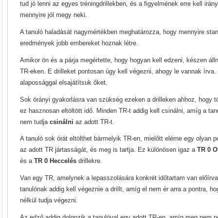
tud jó lenni az egyes tréningdrillekben, és a figyelmének erre kell irán
mennyire jól megy neki.
A tanuló haladását nagymértékben meghatározza, hogy mennyire stan
eredmények jobb embereket hoznak létre.
Amikor ön és a párja megértette, hogy hogyan kell edzeni, készen álln
TR-eken. E drilleket pontosan úgy kell végezni, ahogy le vannak írva.
alapossággal elsajátítsuk őket.
Sok órányi gyakorlásra van szükség ezeken a drilleken ahhoz, hogy t
ez hasznosan eltöltött idő. Minden TR-t addig kell csinálni, amíg a tanul
nem tudja
csinálni
az adott TR-t.
A tanuló sok órát eltölthet bármelyik TR-en, mielőtt elérne egy olyan 
az adott TR jártasságát, és meg is tartja. Ez különösen igaz a
TR 0 Ot
és a
TR 0 Heccelés
drillekre.
Van egy TR, amelynek a lepasszolására konkrét időtartam van előírva
tanulónak addig kell végeznie a drillt, amíg el nem ér arra a pontra, 
nélkül tudja végezni.
Az edző addig dolgozik a tanulóval egy adott TR-en, amíg meg nem n