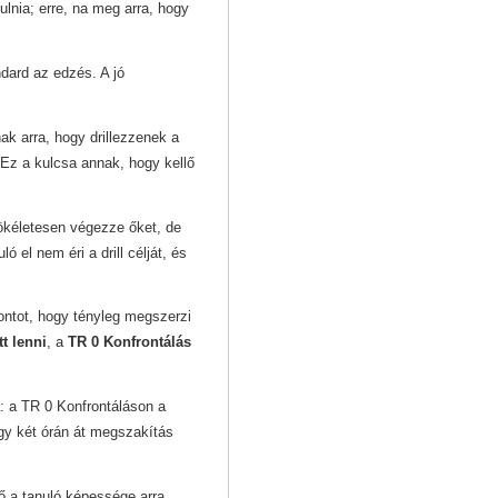
yulnia; erre, na meg arra, hogy
dard az edzés. A jó
ak arra, hogy drillezzenek a
 Ez a kulcsa annak, hogy kellő
ökéletesen végezze őket, de
ó el nem éri a drill célját, és
pontot, hogy tényleg megszerzi
t lenni
, a
TR 0 Konfrontálás
: a TR 0 Konfrontáláson a
hogy két órán át megszakítás
ő a tanuló képessége arra,