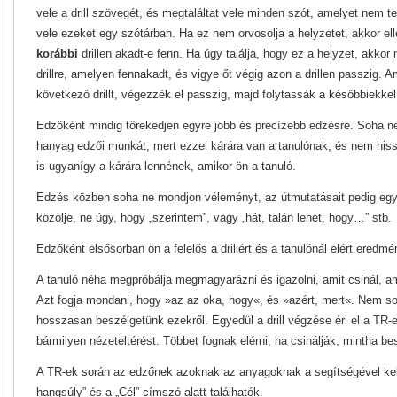
vele a drill szövegét, és megtaláltat vele minden szót, amelyet nem te
vele ezeket egy szótárban. Ha ez nem orvosolja a helyzetet, akkor el
korábbi
drillen akadt-e fenn. Ha úgy találja, hogy ez a helyzet, akkor
drillre, amelyen fennakadt, és vigye őt végig azon a drillen passzig. A
következő drillt, végezzék el passzig, majd folytassák a későbbiekkel
Edzőként mindig törekedjen egyre jobb és precízebb edzésre. Soha 
hanyag edzői munkát, mert ezzel kárára van a tanulónak, és nem his
is ugyanígy a kárára lennének, amikor ön a tanuló.
Edzés közben soha ne mondjon véleményt, az útmutatásait pedig egy
közölje, ne úgy, hogy „szerintem”, vagy „hát, talán lehet, hogy…” stb.
Edzőként elsősorban ön a felelős a drillért és a tanulónál elért eredmé
A tanuló néha megpróbálja megmagyarázni és igazolni, amit csinál, am
Azt fogja mondani, hogy »az az oka, hogy«, és »azért, mert«. Nem s
hosszasan beszélgetünk ezekről. Egyedül a drill végzése éri el a TR-e
bármilyen nézeteltérést. Többet fognak elérni, ha csinálják, mintha be
A TR-ek során az edzőnek azoknak az anyagoknak a segítségével kel
hangsúly” és a „Cél” címszó alatt találhatók.