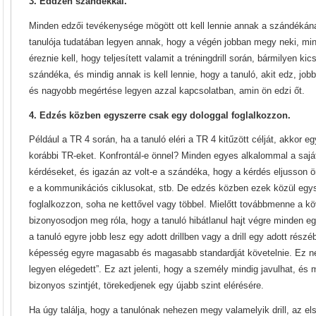
3. Eddzen szándékkal.
Minden edzői tevékenysége mögött ott kell lennie annak a szándékának
tanulója tudatában legyen annak, hogy a végén jobban megy neki, mint
éreznie kell, hogy teljesített valamit a tréningdrill során, bármilyen ki
szándéka, és mindig annak is kell lennie, hogy a tanuló, akit edz, jo
és nagyobb megértése legyen azzal kapcsolatban, amin ön edzi őt.
4. Edzés közben egyszerre csak egy dologgal foglalkozzon.
Például a TR 4 során, ha a tanuló eléri a TR 4 kitűzött célját, akkor e
korábbi TR-eket. Konfrontál-e önnel? Minden egyes alkalommal a sajátj
kérdéseket, és igazán az volt-e a szándéka, hogy a kérdés eljusson ö
e a kommunikációs ciklusokat, stb. De edzés közben ezek közül egy
foglalkozzon, soha ne kettővel vagy többel. Mielőtt továbbmenne a k
bizonyosodjon meg róla, hogy a tanuló hibátlanul hajt végre minden e
a tanuló egyre jobb lesz egy adott drillben vagy a drill egy adott rész
képesség egyre magasabb és magasabb standardját követelnie. Ez nem
legyen elégedett”. Ez azt jelenti, hogy a személy mindig javulhat, és 
bizonyos szintjét, törekedjenek egy újabb szint elérésére.
Ha úgy találja, hogy a tanulónak nehezen megy valamelyik drill, az el