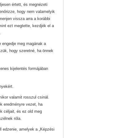
ljesen értett, és megnézeti
lenőrizze, hogy nem valamelyik
 menjen vissza arra a korábbi
mint ezt megtette, kezdjék el a
.
ne engedje meg magának a
szük, hogy szeretné, ha önnek
enes kijelentés formájában
nyekért.
ikor valamit rosszul csinál.
ok eredményre vezet, ha
k céljait, és ez old meg
szélnek róla.
l edzenie, amelyek a „Képzési