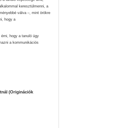
 alkalommal keresztülmenni, a
ményebbé válva –, mint örökre
i, hogy a
érni, hogy a tanuló úgy
lmazni a kommunikációs
nál (
Originációk