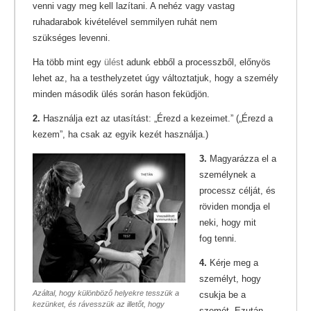
venni vagy meg kell lazítani. A nehéz vagy vastag
ruhadarabok kivételével semmilyen ruhát nem
szükséges levenni.
Ha több mint egy
ülés
t adunk ebből a processzből, előnyös
lehet az, ha a testhelyzetet úgy változtatjuk, hogy a személy
minden második ülés során hason feküdjön.
2.
Használja ezt az utasítást: „Érezd a kezeimet.” („Érezd a
kezem”, ha csak az egyik kezét használja.)
3.
Magyarázza el a
személynek a
processz célját, és
röviden mondja el
neki, hogy mit
fog tenni.
4.
Kérje meg a
személyt, hogy
Azáltal, hogy különböző helyekre tesszük a
csukja be a
kezünket, és rávesszük az illetőt, hogy
szemét. Ezután