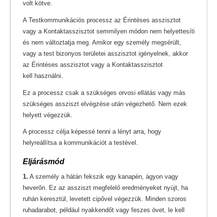
volt kötve.
A Testkommunikációs processz az Érintéses asszisztot
vagy a Kontaktasszisztot semmilyen módon nem helyettesíti
és nem változtatja meg. Amikor egy személy megsérült,
vagy a test bizonyos területei asszisztot igényelnek, akkor
az Érintéses asszisztot vagy a Kontaktasszisztot
kell használni.
Ez a processz csak a szükséges orvosi ellátás vagy más
szükséges assziszt elvégzése
után
végezhető. Nem ezek
helyett végezzük.
A processz célja képessé tenni a lényt arra, hogy
helyreállítsa a kommunikációt a testével.
Eljárásmód
1.
A személy a hátán fekszik egy kanapén, ágyon vagy
heverőn. Ez az assziszt megfelelő eredményeket nyújt, ha
ruhán keresztül, levetett cipővel végezzük. Minden szoros
ruhadarabot, például nyakkendőt vagy feszes övet, le kell