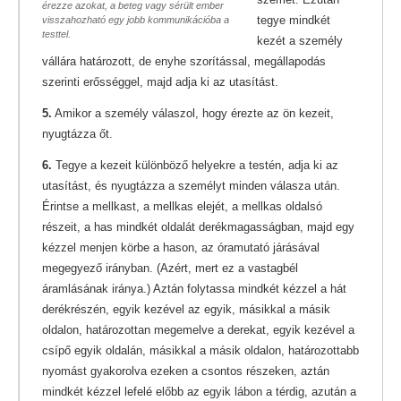
érezze azokat, a beteg vagy sérült ember
tegye mindkét
visszahozható egy jobb kommunikációba a
testtel.
kezét a személy
vállára határozott, de enyhe szorítással, megállapodás
szerinti erősséggel, majd adja ki az utasítást.
5.
Amikor a személy válaszol, hogy érezte az ön kezeit,
nyugtázza őt.
6.
Tegye a kezeit különböző helyekre a testén, adja ki az
utasítást, és nyugtázza a személyt minden válasza után.
Érintse a mellkast, a mellkas elejét, a mellkas oldalsó
részeit, a has mindkét oldalát derékmagasságban, majd egy
kézzel menjen körbe a hason, az óramutató járásával
megegyező irányban. (Azért, mert ez a vastagbél
áramlásának iránya.) Aztán folytassa mindkét kézzel a hát
derékrészén, egyik kezével az egyik, másikkal a másik
oldalon, határozottan megemelve a derekat, egyik kezével a
csípő egyik oldalán, másikkal a másik oldalon, határozottabb
nyomást gyakorolva ezeken a csontos részeken, aztán
mindkét kézzel lefelé előbb az egyik lábon a térdig, azután a