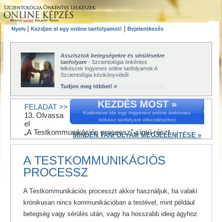
|
|
Nyelv
Kezdjen el egy online tanfolyamot!
Bejelentkezés
Asszisztok betegségekre és sérülésekre
tanfolyam
- Szcientológia önkéntes
lelkészek Ingyenes online tanfolyamok A
Szcientológia kézikönyvéből
Tudjon meg többet! »
KEZDÉS MOST »
FELADAT >>
Kattintson ide egy ingyenes online önkéntes
13. Olvassa
lelkész tanfolyam elkezdéséhez
el
„A Testkommunikációs processz” című részt.
MINDEN TANFOLYAM MEGJELENÍTÉSE »
A TESTKOMMUNIKÁCIÓS
PROCESSZ
A Testkommunikációs processzt akkor használjuk, ha valaki
krónikusan nincs kommunikációban a testével, mint például
betegség vagy sérülés után, vagy ha hosszabb ideig ágyhoz