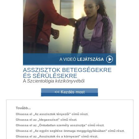
A VIDEÓ
LEJÁTSZÁSA
ASSZISZTOK BETEGSÉGEKRE
ÉS SÉRÜLÉSEKRE
A
Szcientológia kézikönyvé
ből
<< Kezdés most
Tovább...
Olvassa el „Az asszisztok tényezői” című részt.
Olvassa el az „Idegassziszt” című részt.
Olvassa el az „Öntudatlan személy asszisztja” című részt.
Olvassa el „Az egyén segítése önmaga meggyógyításában” című részt.
Olvassa el az „Asszisztok és a környezet” című részt.