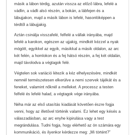
másik a lábon térdig, azután vissza az előző lábra, lefelé a
vádlin, a vádli alsó részén, a bokán, a lábfejen és a
lábujjakon, majd a másik lábon is lefelé, hasonlóképpen a
térdtől a lábujjakig.
Aztán csinálja visszafelé, felfelé a vállak irányába, majd
lefelé a karokon, egészen az ujjakig, mindkét kézzel a nyak
mögött, egyikkel az egyik, másikkal a másik oldalon, az arc
két felén, a homlokon és a fej hátsó részén, a fej két oldalán,
majd távolodva a végtagok felé.
Végtelen sok variáció létezik a kéz elhelyezésére, mindkét
nemnél természetesen elkerülve a nemi szervek tájékát és a
feneket, valamint nőknél a melleket. A processz a testen
felfelé és lefelé halad, a végtagok vége irányába.
Néha már az első utasítás kiadását követően észre fogja
venni, hogy az illetővel történik valami. Ez lehet egy késés a
válaszadásban, az arc enyhe kipirulása vagy a test
megrándulása. Tudni fogja, hogy elérhető az ön számára egy
kommunikáció, és ilyenkor kérdezze meg: „Mi történt?”