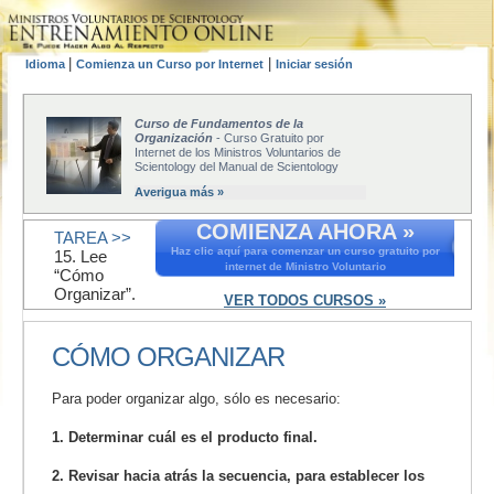
|
|
Idioma
Comienza un Curso por Internet
Iniciar sesión
Curso de Fundamentos de la
Organización
- Curso Gratuito por
Internet de los Ministros Voluntarios de
Scientology del Manual de Scientology
Averigua más »
COMIENZA AHORA »
TAREA >>
Haz clic aquí para comenzar un curso gratuito por
15. Lee
internet de Ministro Voluntario
“Cómo
Organizar”.
VER TODOS CURSOS »
CÓMO ORGANIZAR
Para poder organizar algo, sólo es necesario:
1. Determinar cuál es el producto final.
2. Revisar hacia atrás la secuencia, para establecer los